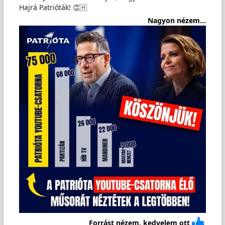
Hajrá Patrióták! 👏🇭
Nagyon nézem...
Forrást nézem, kedvelem ott