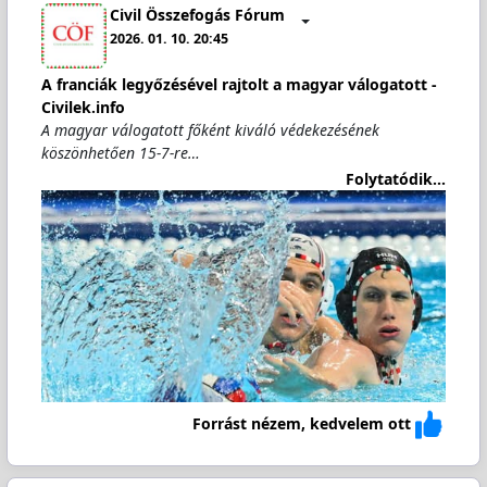
Civil Összefogás Fórum
2026. 01. 10. 20:45
A franciák legyőzésével rajtolt a magyar válogatott -
Civilek.info
A magyar válogatott főként kiváló védekezésének
köszönhetően 15-7-re…
Folytatódik...
Forrást nézem, kedvelem ott