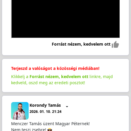
Forrást nézem, kedvelem ott
Terjeszd a valóságot a közösségi médiában!
Klikkelj a
Forrást nézem, kedvelem ott
linkre, majd
kedveld, oszd meg az eredeti posztot!
Korondy Tamás
2026. 01. 10. 21:24
Menczer Tamás üzent Magyar Péternek!
Nem teszi zsebre!