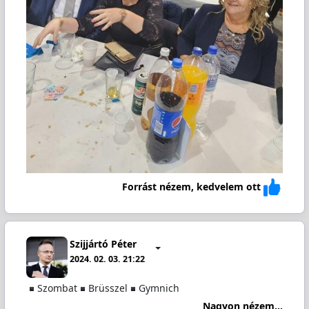
Forrást nézem, kedvelem ott
Szijjártó Péter
2024. 02. 03. 21:22
️Szombat
️Brüsszel
️Gymnich
Nagyon nézem...