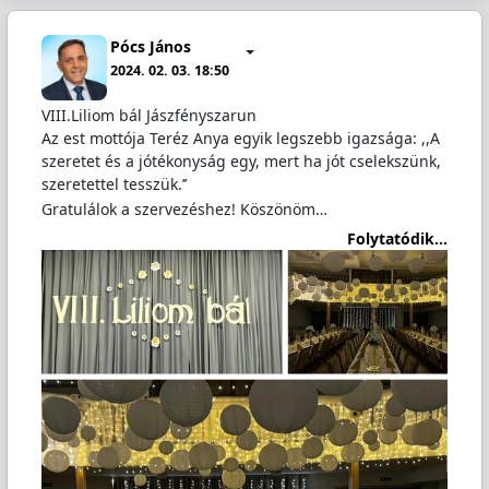
Pócs János
2024. 02. 03. 18:50
VIII.Liliom bál Jászfényszarun
Az est mottója Teréz Anya egyik legszebb igazsága: ,,A
szeretet és a jótékonyság egy, mert ha jót cselekszünk,
szeretettel tesszük.’’
Gratulálok a szervezéshez! Köszönöm…
Folytatódik...