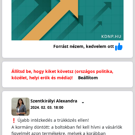
Forrást nézem, kedvelem ott
Állítsd be, hogy kiket követsz (országos politika,
közélet, helyi erők és média)!
Beállítom
Szentkirályi Alexandra
2024. 02. 03. 18:00
Újabb intézkedés a trükközés ellen!
A kormány döntött: a boltokban fel kell hívni a vásárlók
figyelmét azon termékekre, melyek a korábban