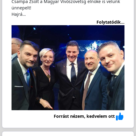
Csampa Zsolt a Magyar Vívószövetsg elnöke is velünk
ünnepelt!
Hajrá…
Folytatódik...
Forrást nézem, kedvelem ott