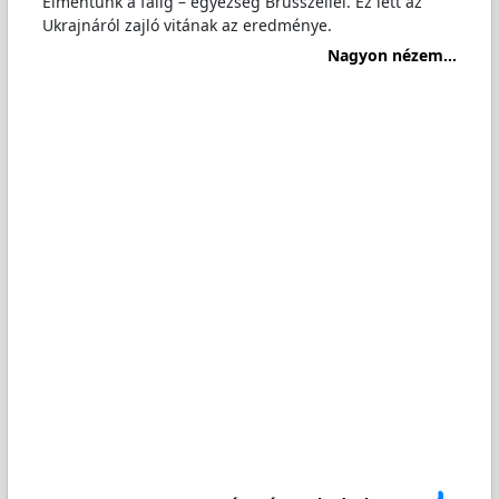
Elmentünk a falig – egyezség Brüsszellel. Ez lett az
Ukrajnáról zajló vitának az eredménye.
Nagyon nézem...