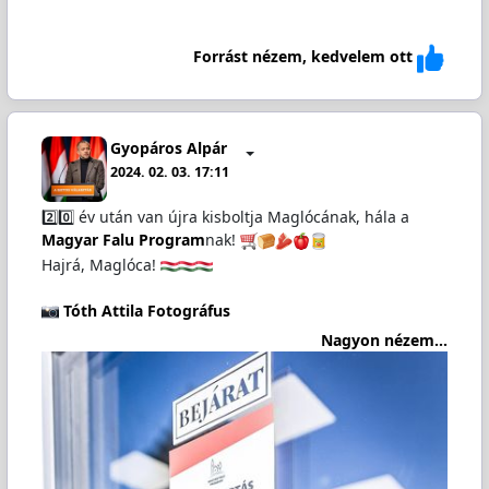
Forrást nézem, kedvelem ott
Gyopáros Alpár
2024. 02. 03. 17:11
2️⃣0️⃣ év után van újra kisboltja Maglócának, hála a
Magyar Falu Program
nak!
Hajrá, Maglóca!
Tóth Attila Fotográfus
Nagyon nézem...