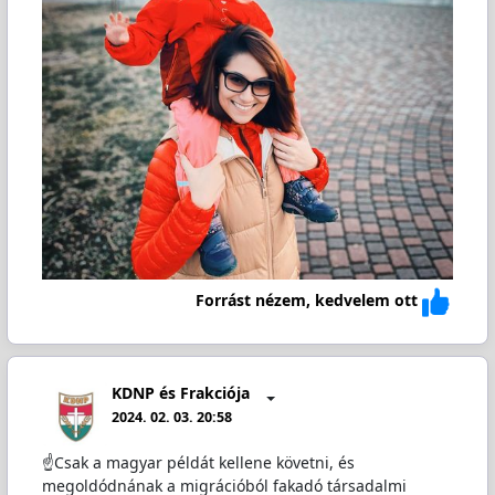
Forrást nézem, kedvelem ott
KDNP és Frakciója
2024. 02. 03. 20:58
☝Csak a magyar példát kellene követni, és
megoldódnának a migrációból fakadó társadalmi