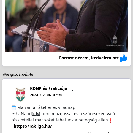
Forrást nézem, kedvelem ott
Görgess tovább!
KDNP és Frakciója
2024. 02. 04. 07:30
Ma van a rákellenes világnap.
🚶🏃 Napi 3️⃣0️⃣ perc mozgással és a szűréseken való
részvétellel már sokat tehetünk a betegség ellen
ℹ
https://rakliga.hu/