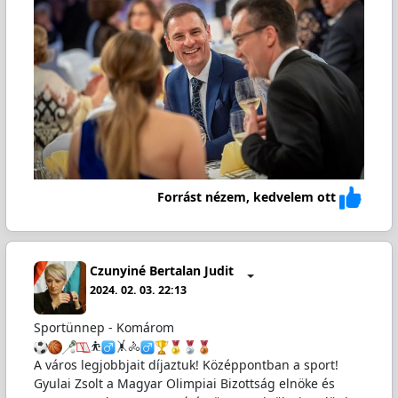
Forrást nézem, kedvelem ott
Czunyiné Bertalan Judit
2024. 02. 03. 22:13
Sportünnep - Komárom
⛹️‍
️🤸🚴‍
A város legjobbjait díjaztuk! Középpontban a sport!
Gyulai Zsolt a Magyar Olimpiai Bizottság elnöke és