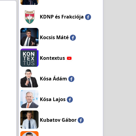
KDNP és Frakciója
Kocsis Máté
Kontextus
Kósa Ádám
Kósa Lajos
Kubatov Gábor