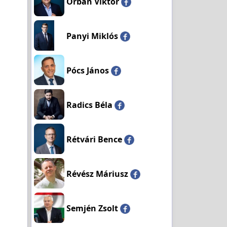
Orbán Viktor
Panyi Miklós
Pócs János
Radics Béla
Rétvári Bence
Révész Máriusz
Semjén Zsolt