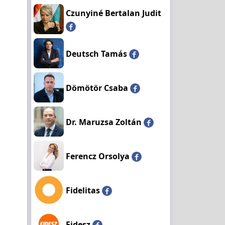
Czunyiné Bertalan Judit
Deutsch Tamás
Dömötör Csaba
Dr. Maruzsa Zoltán
Ferencz Orsolya
Fidelitas
Fidesz