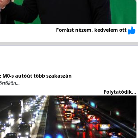
Forrást nézem, kedvelem ott
az M0-s autóút több szakaszán
törtökön…
Folytatódik...