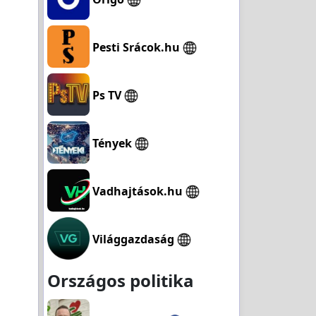
Pesti Srácok.hu
Ps TV
Tények
Vadhajtások.hu
Világgazdaság
Országos politika