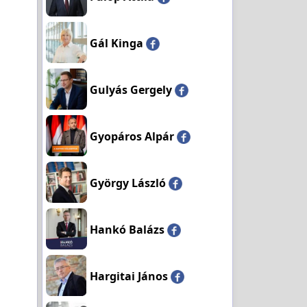
Gál Kinga
Gulyás Gergely
Gyopáros Alpár
György László
Hankó Balázs
Hargitai János