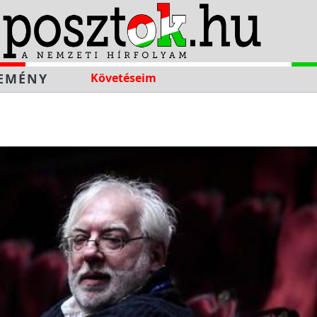
EMÉNY
Követéseim