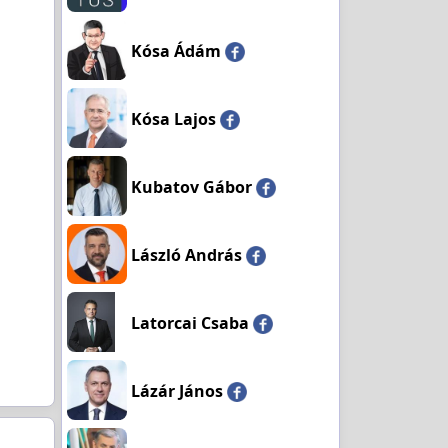
Kósa Ádám
Kósa Lajos
Kubatov Gábor
László András
Latorcai Csaba
Lázár János