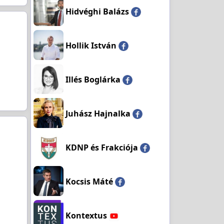
Hidvéghi Balázs
Hollik István
Illés Boglárka
Juhász Hajnalka
KDNP és Frakciója
Kocsis Máté
Kontextus