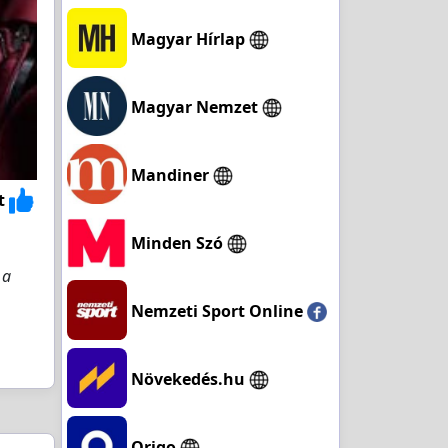
Magyar Hírlap
Magyar Nemzet
Mandiner
t
Minden Szó
 a
Nemzeti Sport Online
Növekedés.hu
Origo