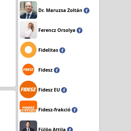
Dr. Maruzsa Zoltán
Ferencz Orsolya
Fidelitas
Fidesz
Fidesz EU
Fidesz-frakció
Fülöp Attila