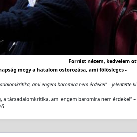
Forrást nézem, kedvelem ot
napság megy a hatalom ostorozása, ami fölösleges -
sadalomkritika, ami engem baromira nem érdekel” – jelentette ki
g, a társadalomkritika, ami engem baromira nem érdekel” –
ző.