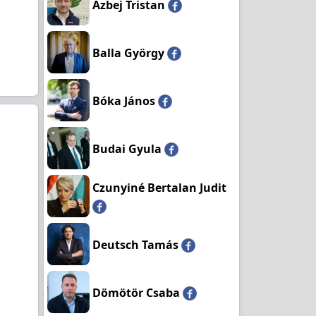
Azbej Tristan
Balla György
Bóka János
Budai Gyula
Czunyiné Bertalan Judit
Deutsch Tamás
Dömötör Csaba