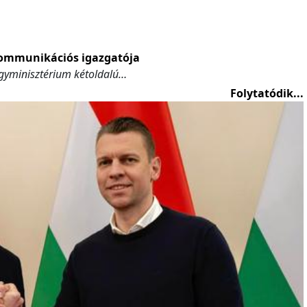
kommunikációs igazgatója
gyminisztérium kétoldalú…
Folytatódik...