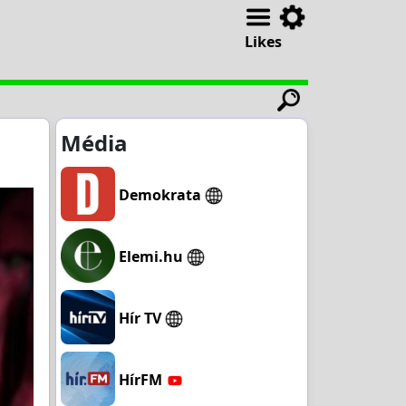
Likes
Média
Demokrata
Elemi.hu
Hír TV
HírFM