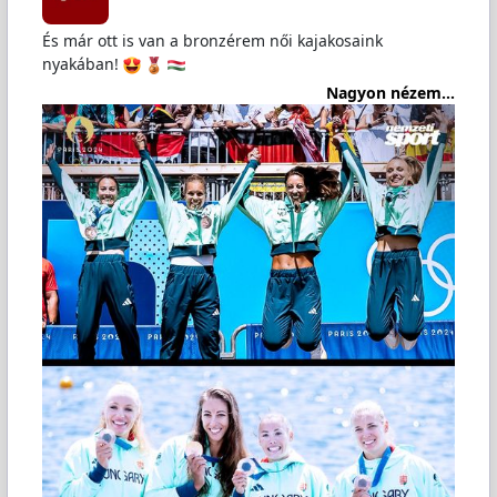
És már ott is van a bronzérem női kajakosaink
nyakában!
️
Nagyon nézem...