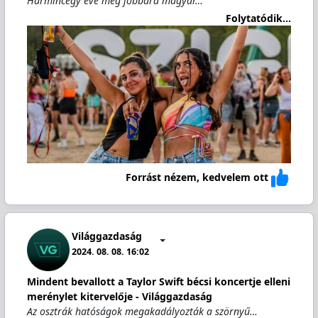
Harmincegy éve még jobbára magyar…
Folytatódik...
Forrást nézem, kedvelem ott
Világgazdaság
2024. 08. 08. 16:02
Mindent bevallott a Taylor Swift bécsi koncertje elleni
merénylet kitervelője - Világgazdaság
Az osztrák hatóságok megakadályozták a szörnyű…