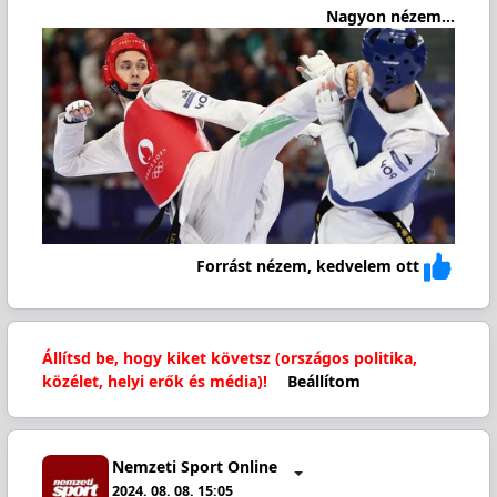
Nagyon nézem...
Forrást nézem, kedvelem ott
Állítsd be, hogy kiket követsz (országos politika,
közélet, helyi erők és média)!
Beállítom
Nemzeti Sport Online
2024. 08. 08. 15:05