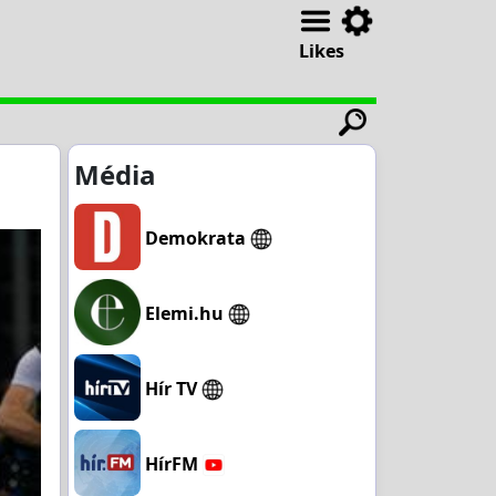
Likes
Média
Demokrata
Elemi.hu
Hír TV
HírFM