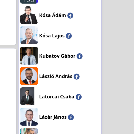
Kósa Ádám
Kósa Lajos
Kubatov Gábor
László András
Latorcai Csaba
Lázár János