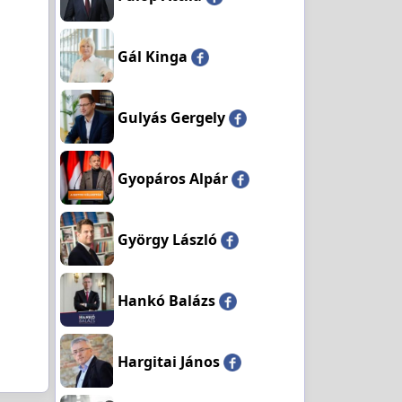
Gál Kinga
Gulyás Gergely
Gyopáros Alpár
György László
Hankó Balázs
Hargitai János