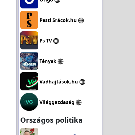
Pesti Srácok.hu
Ps TV
Tények
Vadhajtások.hu
Világgazdaság
Országos politika