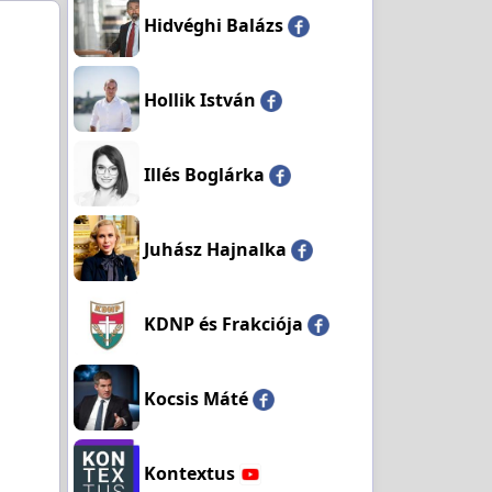
Hidvéghi Balázs
Hollik István
Illés Boglárka
Juhász Hajnalka
KDNP és Frakciója
Kocsis Máté
Kontextus