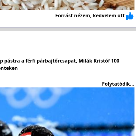
Forrást nézem, kedvelem ott
 pástra a férfi párbajtőrcsapat, Milák Kristóf 100
énteken
Folytatódik...