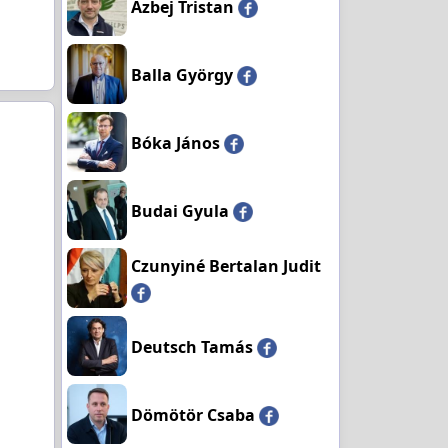
Azbej Tristan
Balla György
Bóka János
Budai Gyula
Czunyiné Bertalan Judit
Deutsch Tamás
Dömötör Csaba