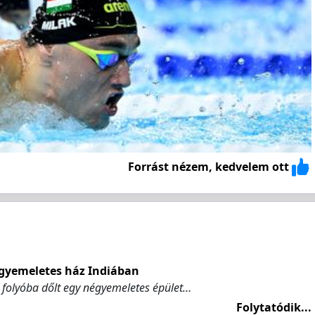
Forrást nézem, kedvelem ott
égyemeletes ház Indiában
 folyóba dőlt egy négyemeletes épület…
Folytatódik...