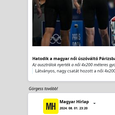
Hatodik a magyar női úszóváltó Párizsb
Az ausztrálok nyerték a női 4x200 méteres gyo
Látványos, nagy csatát hozott a női 4x20
Görgess tovább!
Magyar Hírlap
2024. 08. 01. 23:20