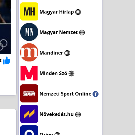
Magyar Hírlap
Magyar Nemzet
Mandiner
t
Minden Szó
Nemzeti Sport Online
Növekedés.hu
Origo