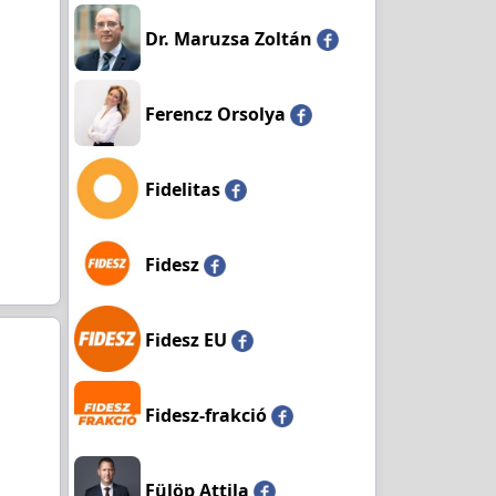
Dr. Maruzsa Zoltán
Ferencz Orsolya
Fidelitas
Fidesz
Fidesz EU
Fidesz-frakció
Fülöp Attila