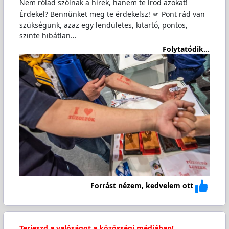
Nem rólad szólnak a hírek, hanem te írod azokat!
Érdekel? Bennünket meg te érdekelsz! 🫵 Pont rád van
szükségünk, azaz egy lendületes, kitartó, pontos,
szinte hibátlan…
Folytatódik...
Forrást nézem, kedvelem ott
Terjeszd a valóságot a közösségi médiában!