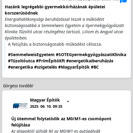
Hazánk legrégebbi gyermekkórházának épületei
korszerűsödnek
Energiahatékonysági beruházással teszik a működést
biztonságosabbá a Semmelweis Egyetem a Gyermekgyógyászati
Klinika Tűzoltó utcai részlegéhez tartozó, Liliom és Angyal utcai
épületeiben.
A felújítás a biztonságosabb működést célozza.
#SemmelweisEgyetem
#SOTEGyermekgyógyászatiKlinika
#Tűzoltóutca
#PrímÉpítőKft
#energetikaiberuházás
#energetika
#szigetelés
#MagyarÉpítők
#BC
Görgess tovább!
Magyar Építők
2025. 06. 10. 09:35
Új ütemmel folytatódik az M0/M1-es csomópont
felújítása
Az alapoktól újítják fel az M0/M1-es autópályák