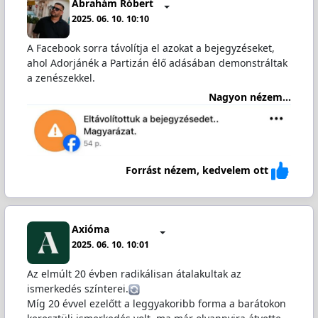
Ábrahám Róbert
2025. 06. 10. 10:10
A Facebook sorra távolítja el azokat a bejegyzéseket,
ahol Adorjánék a Partizán élő adásában demonstráltak
a zenészekkel.
Nagyon nézem...
Forrást nézem, kedvelem ott
Axióma
2025. 06. 10. 10:01
Az elmúlt 20 évben radikálisan átalakultak az
ismerkedés színterei.
Míg 20 évvel ezelőtt a leggyakoribb forma a barátokon