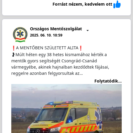
Forrást nézem, kedvelem ott
Országos Mentőszolgálat
2025. 06. 10. 10:59
️A MENTŐBEN SZÜLETETT ALITA
🤰Múlt héten egy 38 hetes kismamához kérték a
mentők gyors segítségét Csongrád-Csanád
vármegyébe, akinek hajnalban kezdődtek fájásai,
reggelre azonban felgyorsultak az…
Folytatódik...