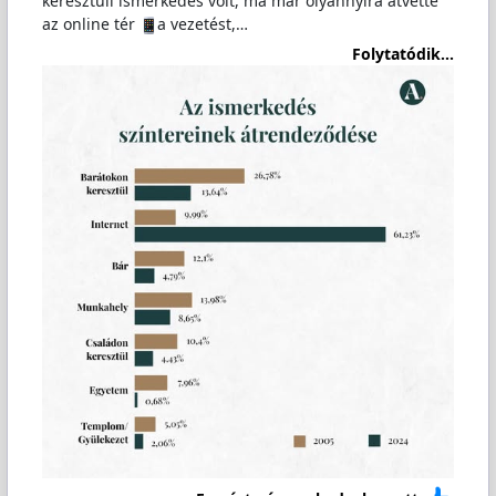
keresztüli ismerkedés volt, ma már olyannyira átvette
az online tér
a vezetést,…
Folytatódik...