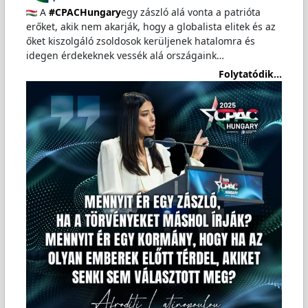
A
#CPACHungary
egy zászló alá vonta a patrióta
erőket, akik nem akarják, hogy a globalista elitek és az
őket kiszolgáló zsoldosok kerüljenek hatalomra és
idegen érdekeknek vessék alá országaink…
Folytatódik...