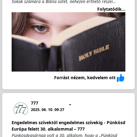
Sokak számára a Biblia sötét, nehezen érthető részei…
Folytatódik...
Forrást nézem, kedvelem ott
777
2025. 06. 10. 09:27
Engedelmes szívektől engedelmes szívekig - Pünkösd
Európa felett 30. alkalommal – 777
Pünkösdvasárnap volt a 30. alkalom, hogy a „Pünkösd