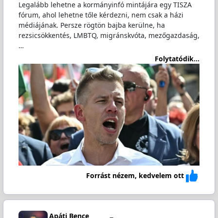
Legalább lehetne a kormányinfó mintájára egy TISZA
fórum, ahol lehetne tőle kérdezni, nem csak a házi
médiájának. Persze rögtön bajba kerülne, ha
rezsicsökkentés, LMBTQ, migránskvóta, mezőgazdaság,
…
Folytatódik...
Forrást nézem, kedvelem ott
Apáti Bence