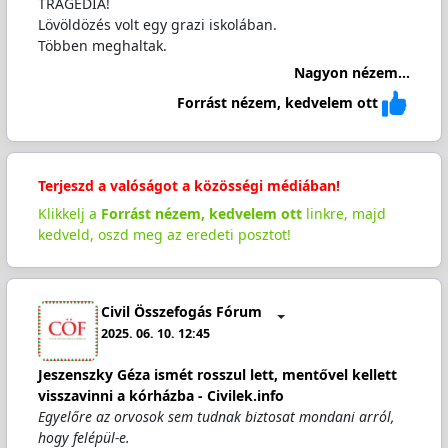
TRAGÉDIA!
Lövöldözés volt egy grazi iskolában.
Többen meghaltak.
Nagyon nézem...
Forrást nézem, kedvelem ott
Terjeszd a valóságot a közösségi médiában!
Klikkelj a
Forrást nézem, kedvelem ott
linkre, majd
kedveld, oszd meg az eredeti posztot!
Civil Összefogás Fórum
2025. 06. 10. 12:45
Jeszenszky Géza ismét rosszul lett, mentővel kellett
visszavinni a kórházba - Civilek.info
Egyelőre az orvosok sem tudnak biztosat mondani arról,
hogy felépül-e.