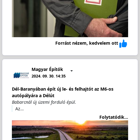
Forrást nézem, kedvelem ott
Magyar Építők
2024. 09. 30. 14:35
Dél-Baranyában épít új le- és felhajtót az M6-os
autópályára a Délút
Babarcnál új üzemi forduló épül.
Az…
Folytatódik...