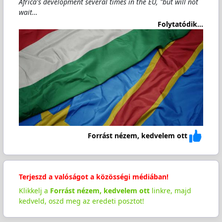
Africa's development several times in the EU, "but will not
wait…
Folytatódik...
Forrást nézem, kedvelem ott
Terjeszd a valóságot a közösségi médiában!
Klikkelj a
Forrást nézem, kedvelem ott
linkre, majd
kedveld, oszd meg az eredeti posztot!