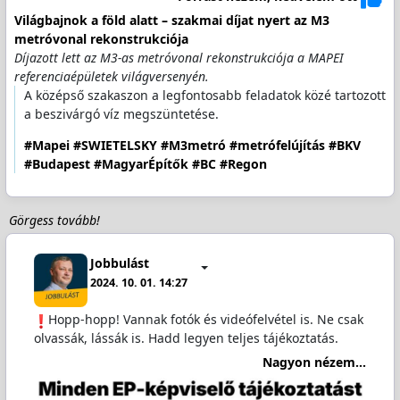
Világbajnok a föld alatt – szakmai díjat nyert az M3
metróvonal rekonstrukciója
Díjazott lett az M3-as metróvonal rekonstrukciója a MAPEI
referenciaépületek világversenyén.
A középső szakaszon a legfontosabb feladatok közé tartozott
a beszivárgó víz megszüntetése.
#Mapei
#SWIETELSKY
#M3metró
#metrófelújítás
#BKV
#Budapest
#MagyarÉpítők
#BC
#Regon
Görgess tovább!
Jobbulást
2024. 10. 01. 14:27
️Hopp-hopp! Vannak fotók és videófelvétel is. Ne csak
olvassák, lássák is. Hadd legyen teljes tájékoztatás.
Nagyon nézem...