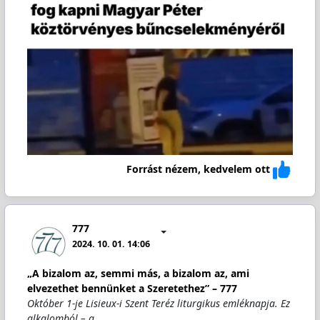
Forrást nézem, kedvelem ott
777
2024. 10. 01. 14:06
„A bizalom az, semmi más, a bizalom az, ami
elvezethet bennünket a Szeretethez” – 777
Október 1-je Lisieux-i Szent Teréz liturgikus emléknapja. Ez
alkalomból – a…