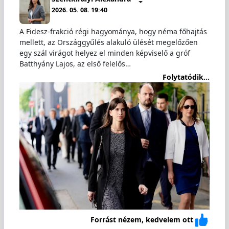
2026. 05. 08. 19:40
A Fidesz-frakció régi hagyománya, hogy néma főhajtás
mellett, az Országgyűlés alakuló ülését megelőzően
egy szál virágot helyez el minden képviselő a gróf
Batthyány Lajos, az első felelős…
Folytatódik...
Forrást nézem, kedvelem ott