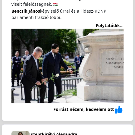
viselt felelősségnek.
Bencsik János
képviselő úrral és a Fidesz-KDNP
parlamenti frakció többi…
Folytatódik...
Forrást nézem, kedvelem ott
Szentkirályi Alexandra