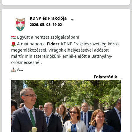
KDNP és Frakciója
2026. 05. 08. 19:02
Együtt a nemzet szolgálatában!
A mai napon a
Fidesz
-KDNP Frakciószövetség közös
megemlékezéssel, virágok elhelyezésével adózott
mártír miniszterelnökünk emléke előtt a Batthyány-
örökmécsesnél.
️ A…
Folytatódik...