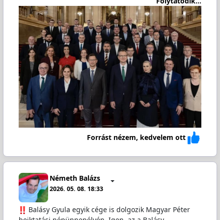
Folytatódik...
Forrást nézem, kedvelem ott
Németh Balázs
2026. 05. 08. 18:33
️ Balásy Gyula egyik cége is dolgozik Magyar Péter
beiktatási népünnepélyén. Igen, az a Balásy.