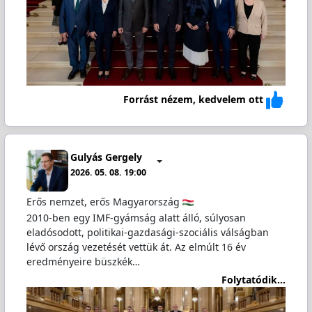
Forrást nézem, kedvelem ott
Gulyás Gergely
2026. 05. 08. 19:00
Erős nemzet, erős Magyarország
2010-ben egy IMF-gyámság alatt álló, súlyosan
eladósodott, politikai-gazdasági-szociális válságban
lévő ország vezetését vettük át. Az elmúlt 16 év
eredményeire büszkék…
Folytatódik...