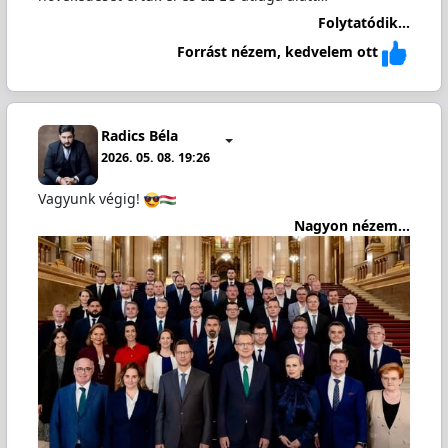
Folytatódik...
Forrást nézem, kedvelem ott
Radics Béla
2026. 05. 08. 19:26
Vagyunk végig!
Nagyon nézem...