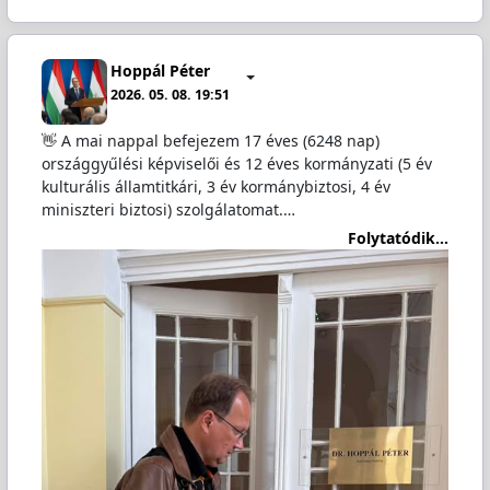
Hoppál Péter
2026. 05. 08. 19:51
👋 A mai nappal befejezem 17 éves (6248 nap)
országgyűlési képviselői és 12 éves kormányzati (5 év
kulturális államtitkári, 3 év kormánybiztosi, 4 év
miniszteri biztosi) szolgálatomat.…
Folytatódik...