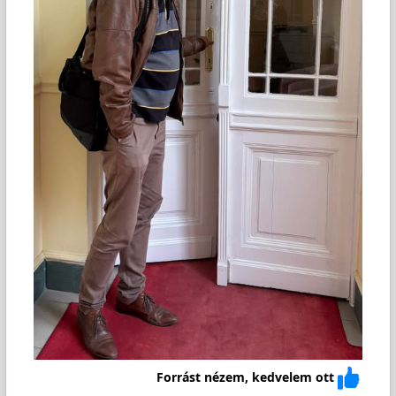
Forrást nézem, kedvelem ott