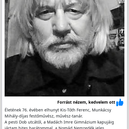
Forrást nézem, kedvelem ott
Életének 76. évében elhunyt Kis-Tóth Ferenc, Munkácsy
Mihály-díjas festőművész, művész-tanár.
A pesti Dob utcától, a Madách Imre Gimnázium kapujáig
jártam hites barátommal, a Nomád Nemzedék jeles