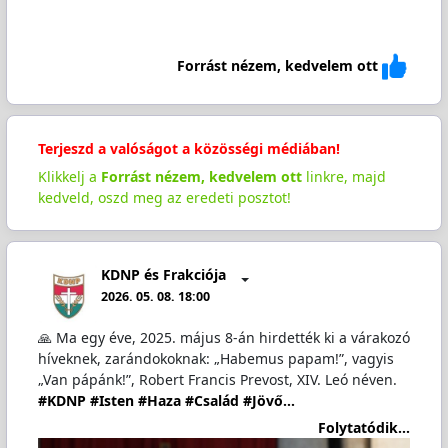
Forrást nézem, kedvelem ott
Terjeszd a valóságot a közösségi médiában!
Klikkelj a
Forrást nézem, kedvelem ott
linkre, majd
kedveld, oszd meg az eredeti posztot!
KDNP és Frakciója
2026. 05. 08. 18:00
🙏 Ma egy éve, 2025. május 8-án hirdették ki a várakozó
híveknek, zarándokoknak: „Habemus papam!”, vagyis
„Van pápánk!”, Robert Francis Prevost, XIV. Leó néven.
#KDNP
#Isten
#Haza
#Család
#Jövő…
Folytatódik...