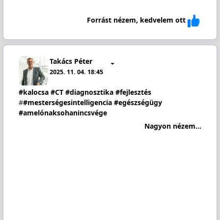
Forrást nézem, kedvelem ott
Takács Péter
2025. 11. 04. 18:45
#kalocsa
#CT
#diagnosztika
#fejlesztés
#
#mesterségesintelligencia
#egészségügy
#amelónaksohanincsvége
Nagyon nézem...