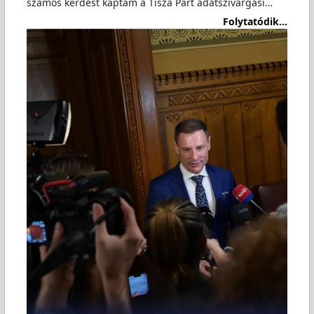
számos kérdést kaptam a Tisza Párt adatszivárgási…
Folytatódik...