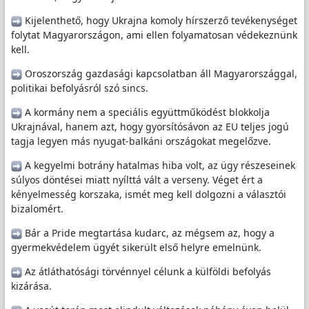
️ Kijelenthető, hogy Ukrajna komoly hírszerző tevékenységet
folytat Magyarországon, ami ellen folyamatosan védekeznünk
kell.
️ Oroszország gazdasági kapcsolatban áll Magyarországgal,
politikai befolyásról szó sincs.
️ A kormány nem a speciális együttműködést blokkolja
Ukrajnával, hanem azt, hogy gyorsítósávon az EU teljes jogú
tagja legyen más nyugat-balkáni országokat megelőzve.
️ A kegyelmi botrány hatalmas hiba volt, az ügy részeseinek
súlyos döntései miatt nyílttá vált a verseny. Véget ért a
kényelmesség korszaka, ismét meg kell dolgozni a választói
bizalomért.
️ Bár a Pride megtartása kudarc, az mégsem az, hogy a
gyermekvédelem ügyét sikerült első helyre emelnünk.
️ Az átláthatósági törvénnyel célunk a külföldi befolyás
kizárása.