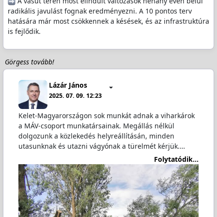
️ A vasút terén most elindult változások néhány éven belül
radikális javulást fognak eredményezni. A 10 pontos terv
hatására már most csökkennek a késések, és az infrastruktúra
is fejlődik.
Görgess tovább!
Lázár János
2025. 07. 09. 12:23
Kelet-Magyarországon sok munkát adnak a viharkárok
a MÁV-csoport munkatársainak. Megállás nélkül
dolgozunk a közlekedés helyreállításán, minden
utasunknak és utazni vágyónak a türelmét kérjük.…
Folytatódik...