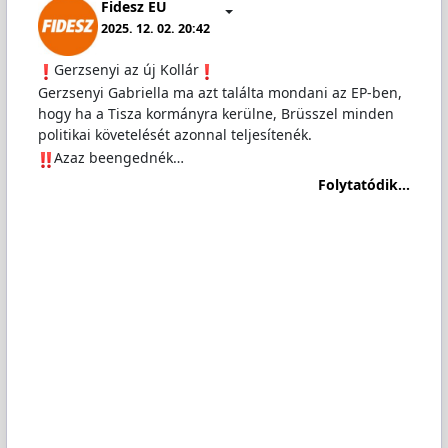
Fidesz EU
2025. 12. 02. 20:42
️Gerzsenyi az új Kollár
Gerzsenyi Gabriella ma azt találta mondani az EP-ben,
hogy ha a Tisza kormányra kerülne, Brüsszel minden
politikai követelését azonnal teljesítenék.
️Azaz beengednék…
Folytatódik...