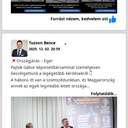
Forrást nézem, kedvelem ott
Tuzson Bence
2025. 12. 02. 20:59
Országjárás – Eger
Pajtók Gábor képviselőtársammal személyesen
beszélgettünk a legégetőbb kérdésekről.👇
A háború itt van a szomszédunkban, és Magyarország
ennek az egyik leginkább kitett országa…
Folytatódik...