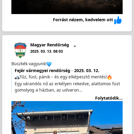
Forrást nézem, kedvelem ott
Magyar Rendőrség
2025. 03. 13. 08:03
Büszkék vagyunk!
Fejér vármegyei rendőrség
-
2025. 03. 12.
Tűz, füst, pánik – és egy elképesztő mentés!
Egy várandós nő az erkélyen rekedve, alattomos füst
gomolyog a házban, az udvaron…
Folytatódik...