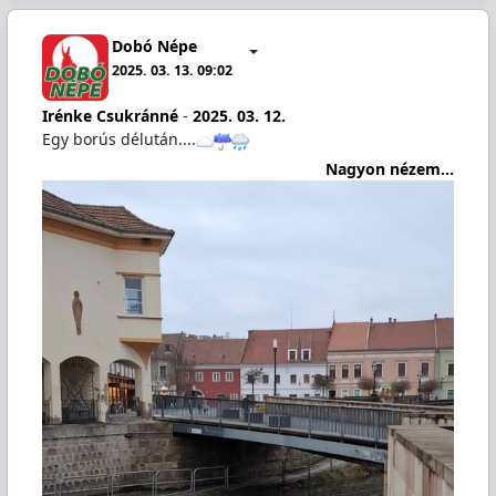
Dobó Népe
2025. 03. 13. 09:02
Irénke Csukránné
-
2025. 03. 12.
Egy borús délután....
Nagyon nézem...