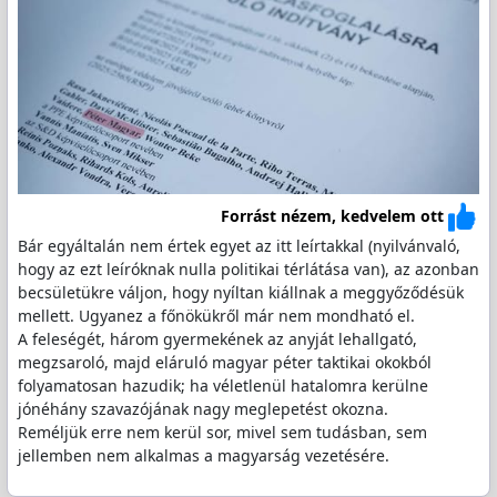
Forrást nézem, kedvelem ott
Bár egyáltalán nem értek egyet az itt leírtakkal (nyilvánvaló,
hogy az ezt leíróknak nulla politikai térlátása van), az azonban
becsületükre váljon, hogy nyíltan kiállnak a meggyőződésük
mellett. Ugyanez a főnökükről már nem mondható el.
A feleségét, három gyermekének az anyját lehallgató,
megzsaroló, majd eláruló magyar péter taktikai okokból
folyamatosan hazudik; ha véletlenül hatalomra kerülne
jónéhány szavazójának nagy meglepetést okozna.
Reméljük erre nem kerül sor, mivel sem tudásban, sem
jellemben nem alkalmas a magyarság vezetésére.