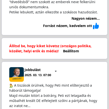
“tévedésből” nem szokott az emberek neve felkerülni
uniós dokumentumokra.
Petike lebukott, aztán elkezdte a szokásos hazudozást.
Nagyon nézem...
Forrást nézem, kedvelem ott
Állítsd be, hogy kiket követsz (országos politika,
közélet, helyi erők és média)!
Beállítom
Jobbulást
2025. 03. 13. 07:00
️ A tiszások örülnek, hogy Peti mint előterjesztő a
háborút támogatja!
Majd miután kitört a botrány, Peti ezt letagadta és
műbalhét kreált DE elfelejtett szólni a pártjának, hogy
az iratot ne…