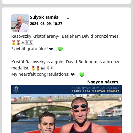
Sulyok Tamás
2024. 08. 09. 10:27
Rasovszky Kristóf arany-, Betlehem Dávid bronzérmes!
🏊🇭🇺
Szívből gratulálok! ❤️
___
Kristóf Rasovszky is a gold, Dávid Betlehem is a bronze
medalist!
🏊🇭🇺
My heartfelt congratulations! ❤️
Nagyon nézem...