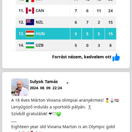
Forrást nézem, kedvelem ott
Sulyok Tamás
2024. 08. 09. 22:24
A 18 éves Márton Viviana olimpiai aranyérmes!
Lenyűgöző indulás a sportolói pályán.
Szívből gratulálok! ❤🤍
___
Eighteen year old Viviana Marton is an Olympic gold