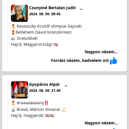
Czunyiné Bertalan Judit
2024. 08. 09. 09:45
Rasovszky Kristóf olimpiai bajnok!
Betlehem Dávid bronzérmes!
️ Gratulálok!
Hajrá, Magyarország!
Nagyon nézem...
Forrást nézem, kedvelem ott
Gyopáros Alpár
2024. 08. 09. 21:49
Araaaaaaaany
Bravó, Márton Viviana!
Hajrá, magyarok!
Nagyon nézem...