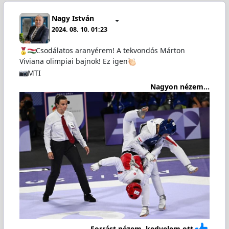
Nagy István
2024. 08. 10. 01:23
Csodálatos aranyérem! A tekvondós Márton
Viviana olimpiai bajnok! Ez igen
MTI
Nagyon nézem...
Forrást nézem, kedvelem ott