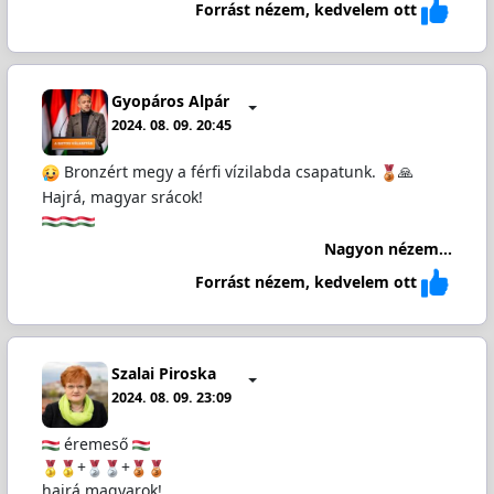
Forrást nézem, kedvelem ott
Gyopáros Alpár
2024. 08. 09. 20:45
Bronzért megy a férfi vízilabda csapatunk.
🙏
Hajrá, magyar srácok!
Nagyon nézem...
Forrást nézem, kedvelem ott
Szalai Piroska
2024. 08. 09. 23:09
éremeső
+
+
hajrá magyarok!