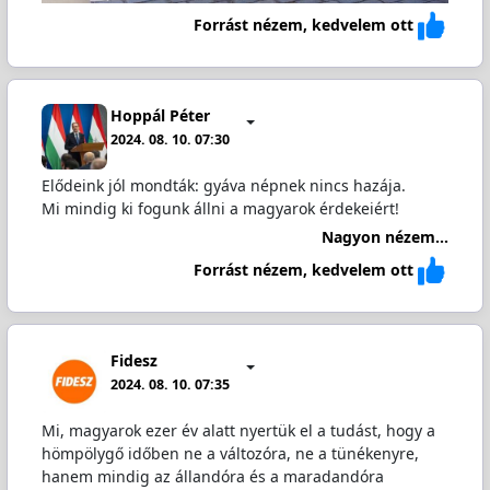
Forrást nézem, kedvelem ott
Hoppál Péter
2024. 08. 10. 07:30
Elődeink jól mondták: gyáva népnek nincs hazája.
Mi mindig ki fogunk állni a magyarok érdekeiért!
Nagyon nézem...
Forrást nézem, kedvelem ott
Fidesz
2024. 08. 10. 07:35
Mi, magyarok ezer év alatt nyertük el a tudást, hogy a
hömpölygő időben ne a változóra, ne a tünékenyre,
hanem mindig az állandóra és a maradandóra