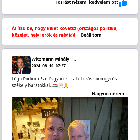
Forrást nézem, kedvelem ott
Állítsd be, hogy kiket követsz (országos politika,
közélet, helyi erők és média)!
Beállítom
Witzmann Mihály
2024. 08. 10. 07:27
Légli Pódium Szőlősgyörök - találkozás somogyi és
székely barátokkal…
Nagyon nézem...