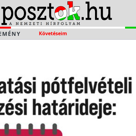
EMÉNY
Követéseim