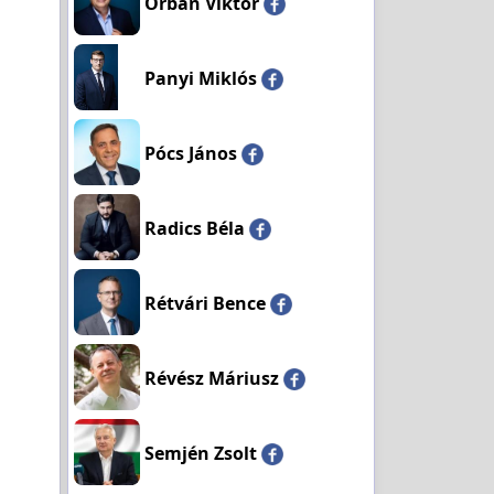
Orbán Viktor
Panyi Miklós
Pócs János
Radics Béla
Rétvári Bence
Révész Máriusz
Semjén Zsolt