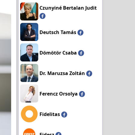
Czunyiné Bertalan Judit
Deutsch Tamás
Dömötör Csaba
Dr. Maruzsa Zoltán
Ferencz Orsolya
Fidelitas
Fidesz