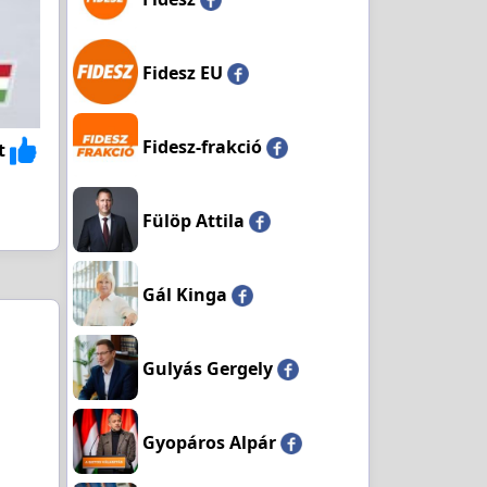
Fidesz EU
Fidesz-frakció
t
Fülöp Attila
Gál Kinga
Gulyás Gergely
Gyopáros Alpár