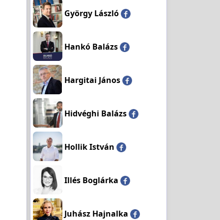
György László
Hankó Balázs
Hargitai János
Hidvéghi Balázs
Hollik István
Illés Boglárka
Juhász Hajnalka