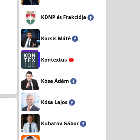
KDNP és Frakciója
Kocsis Máté
Kontextus
Kósa Ádám
Kósa Lajos
Kubatov Gábor