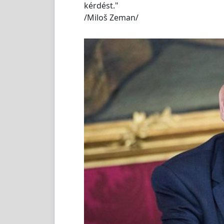
kérdést."
/Miloš Zeman/