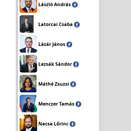
László András
Latorcai Csaba
Lázár János
Lezsák Sándor
Máthé Zsuzsi
Menczer Tamás
Nacsa Lőrinc