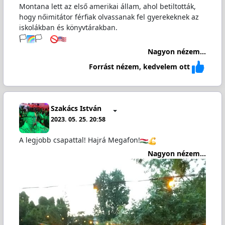
Montana lett az első amerikai állam, ahol betiltották,
hogy nőimitátor férfiak olvassanak fel gyerekeknek az
iskolákban és könyvtárakban.
🏳️‍
🏳️‍
Nagyon nézem...
Forrást nézem, kedvelem ott
Szakács István
2023. 05. 25. 20:58
A legjobb csapattal! Hajrá Megafon!
Nagyon nézem...