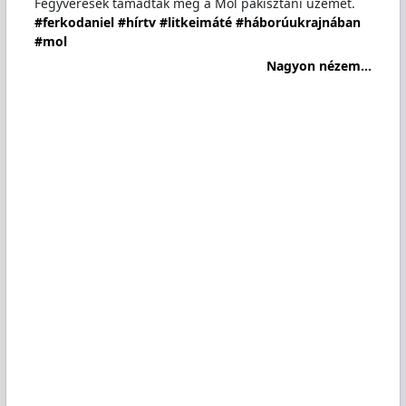
Fegyveresek támadták meg a Mol pakisztáni üzemét.
#ferkodaniel
#hírtv
#litkeimáté
#háborúukrajnában
#mol
Nagyon nézem...