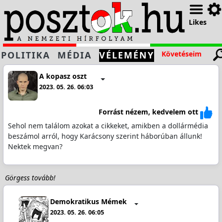
Likes
POLITIKA
MÉDIA
VÉLEMÉNY
Követéseim
A kopasz oszt
2023. 05. 26. 06:03
Forrást nézem, kedvelem ott
Sehol nem találom azokat a cikkeket, amikben a dollármédia
beszámol arról, hogy Karácsony szerint háborúban állunk!
Nektek megvan?
Görgess tovább!
Demokratikus Mémek
2023. 05. 26. 06:05