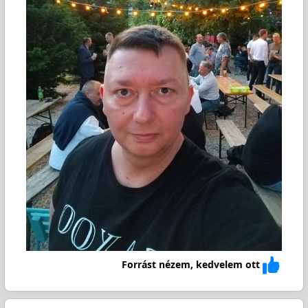
Forrást nézem, kedvelem ott