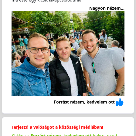
Nagyon nézem...
Forrást nézem, kedvelem ott
Terjeszd a valóságot a közösségi médiában!
Klikkelj a
Forrást nézem, kedvelem ott
linkre, majd