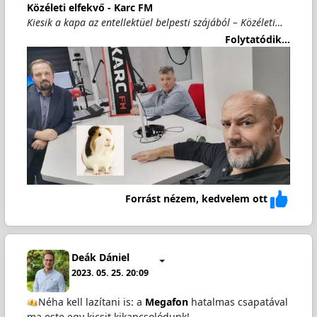
Közéleti elfekvő - Karc FM
Kiesik a kapa az entellektüel belpesti szájából – Közéleti…
Folytatódik...
Forrást nézem, kedvelem ott
Deák Dániel
2023. 05. 25. 20:09
Néha kell lazítani is: a
Megafon
hatalmas csapatával
ma este egy kicsit kikapcsolódunk!