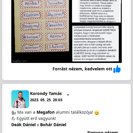
Forrást nézem, kedvelem ott
Korondy Tamás
2023. 05. 25. 20:03
Ma van a
Megafon
alumni találkozója!
💪 Együtt erő vagyunk!
Deák Dániel
x
Bohár Dániel
Nagyon nézem...