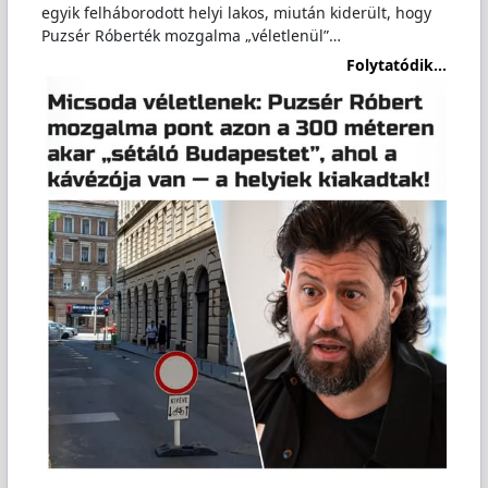
egyik felháborodott helyi lakos, miután kiderült, hogy
Puzsér Róberték mozgalma „véletlenül”…
Folytatódik...