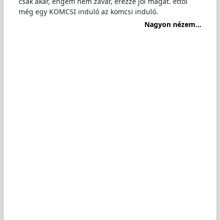
csak akar, engem nem zavar, érezze jól magát. ettől
még egy KOMCSI induló az komcsi induló.
Nagyon nézem...