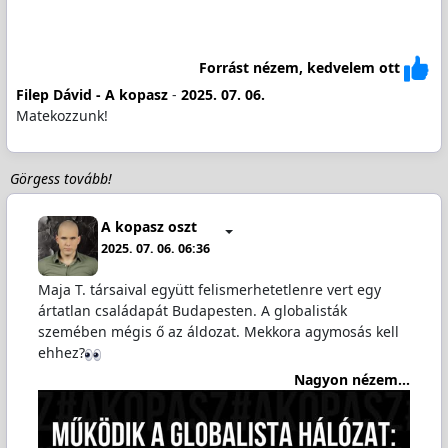
Forrást nézem, kedvelem ott
Filep Dávid - A kopasz
-
2025. 07. 06.
Matekozzunk!
Görgess tovább!
A kopasz oszt
2025. 07. 06. 06:36
Maja T. társaival együtt felismerhetetlenre vert egy
ártatlan családapát Budapesten. A globalisták
szemében mégis ő az áldozat. Mekkora agymosás kell
ehhez?
Nagyon nézem...