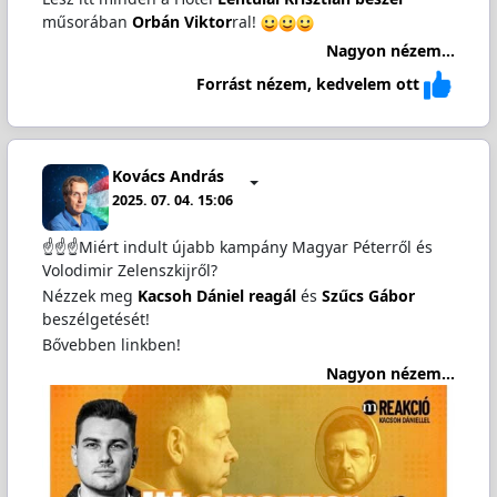
műsorában
Orbán Viktor
ral!
Nagyon nézem...
Forrást nézem, kedvelem ott
Kovács András
2025. 07. 04. 15:06
☝️☝️☝️Miért indult újabb kampány Magyar Péterről és
Volodimir Zelenszkijről?
Nézzek meg
Kacsoh Dániel reagál
és
Szűcs Gábor
beszélgetését!
Bővebben linkben!
Nagyon nézem...