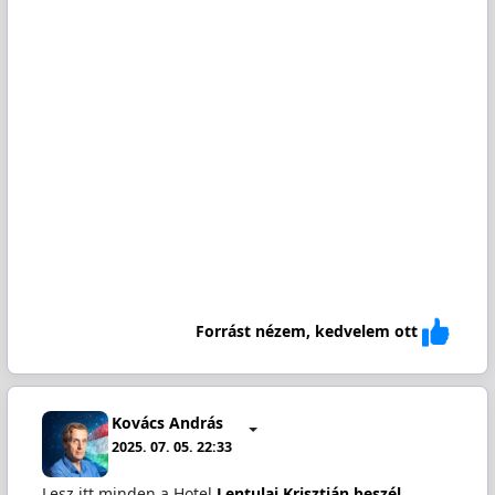
Forrást nézem, kedvelem ott
Kovács András
2025. 07. 05. 22:33
Lesz itt minden a Hotel
Lentulai Krisztián beszél