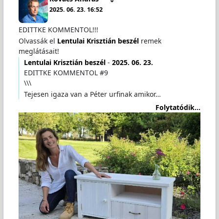
2025. 06. 23. 16:52
EDITTKE KOMMENTOL!!!
Olvassák el
Lentulai Krisztián beszél
remek
meglátásait!
Lentulai Krisztián beszél
-
2025. 06. 23.
EDITTKE KOMMENTOL #9
\\\
Tejesen igaza van a Péter urfinak amikor…
Folytatódik...