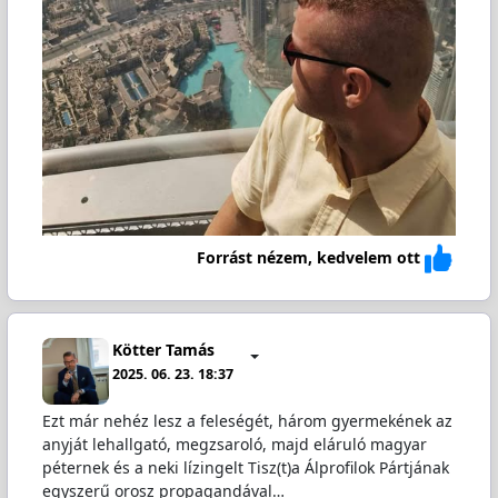
Forrást nézem, kedvelem ott
Kötter Tamás
2025. 06. 23. 18:37
Ezt már nehéz lesz a feleségét, három gyermekének az
anyját lehallgató, megzsaroló, majd eláruló magyar
péternek és a neki lízingelt Tisz(t)a Álprofilok Pártjának
egyszerű orosz propagandával…