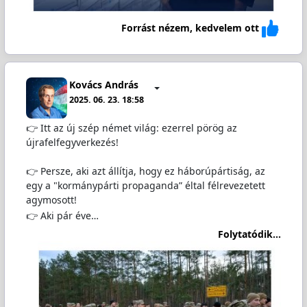
Forrást nézem, kedvelem ott
Kovács András
2025. 06. 23. 18:58
👉 Itt az új szép német világ: ezerrel pörög az
újrafelfegyverkezés!
👉 Persze, aki azt állítja, hogy ez háborúpártiság, az
egy a "kormánypárti propaganda” éltal félrevezetett
agymosott!
👉 Aki pár éve…
Folytatódik...