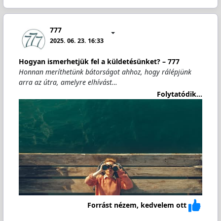
777
2025. 06. 23. 16:33
Hogyan ismerhetjük fel a küldetésünket? – 777
Honnan meríthetünk bátorságot ahhoz, hogy rálépjünk
arra az útra, amelyre elhívást…
Folytatódik...
Forrást nézem, kedvelem ott