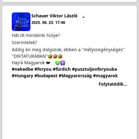
Schauer Viktor László
2025. 06. 23. 17:46
Hát itt mindenki hülye?
Szerintetek?
Addig én meg dolgozok, ebben a "mélyszegénységes"
"DIKTATURÁBAN"
Hajrá Magyarok ❤️
#nekedbe
#foryou
#fürdich
#pusztuljonforyouba
#Hungary
#budapest
#Magyarország
#magyarok
Folytatódik...