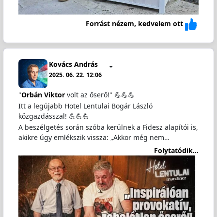
Forrást nézem, kedvelem ott
Kovács András
2025. 06. 22. 12:06
"
Orbán Viktor
volt az őserő!" 💪💪💪
Itt a legújabb Hotel Lentulai Bogár László
közgazdásszal! 💪💪💪
A beszélgetés során szóba kerülnek a Fidesz alapítói is,
akikre úgy emlékszik vissza: „Akkor még nem…
Folytatódik...