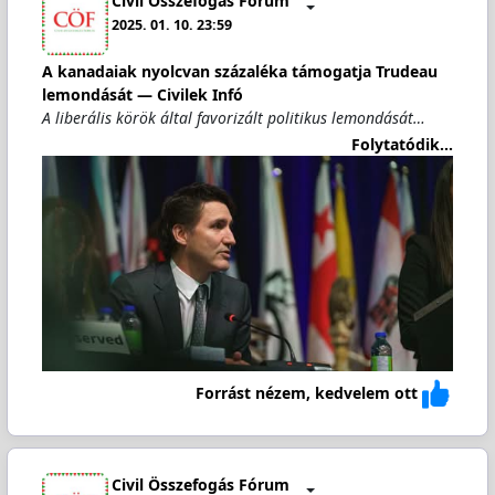
Civil Összefogás Fórum
2025. 01. 10. 23:59
A kanadaiak nyolcvan százaléka támogatja Trudeau
lemondását — Civilek Infó
A liberális körök által favorizált politikus lemondását…
Folytatódik...
Forrást nézem, kedvelem ott
Civil Összefogás Fórum