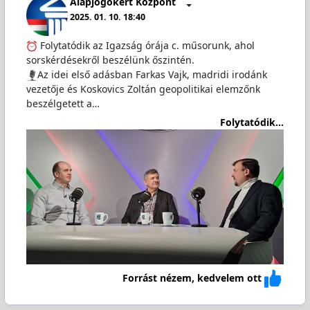
Alapjogokért Központ
2025. 01. 10. 18:40
Folytatódik az Igazság órája c. műsorunk, ahol
sorskérdésekről beszélünk őszintén.
Az idei első adásban Farkas Vajk, madridi irodánk
vezetője és Koskovics Zoltán geopolitikai elemzőnk
beszélgetett a…
Folytatódik...
Forrást nézem, kedvelem ott