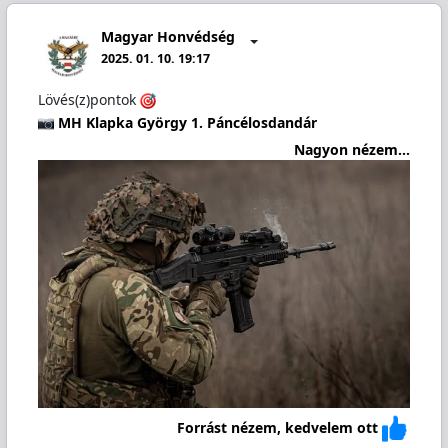
Magyar Honvédség
2025. 01. 10. 19:17
Lövés(z)pontok
MH Klapka György 1. Páncélosdandár
Nagyon nézem...
Forrást nézem, kedvelem ott