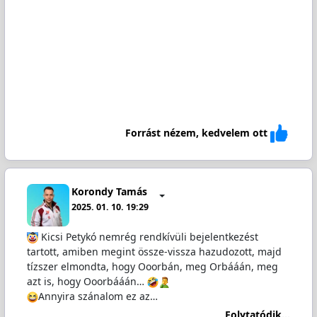
Forrást nézem, kedvelem ott
Korondy Tamás
2025. 01. 10. 19:29
Kicsi Petykó nemrég rendkívüli bejelentkezést
tartott, amiben megint össze-vissza hazudozott, majd
tízszer elmondta, hogy Ooorbán, meg Orbááán, meg
azt is, hogy Ooorbááán…
Annyira szánalom ez az…
Folytatódik...