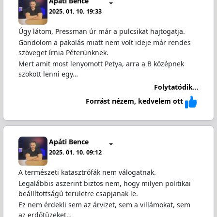
Apáti Bence
2025. 01. 10. 19:33
Úgy látom, Pressman úr már a pulcsikat hajtogatja.
Gondolom a pakolás miatt nem volt ideje már rendes
szöveget írnia Péterünknek.
Mert amit most lenyomott Petya, arra a B középnek
szokott lenni egy…
Folytatódik...
Forrást nézem, kedvelem ott
Apáti Bence
2025. 01. 10. 09:12
A természeti katasztrófák nem válogatnak.
Legalábbis aszerint biztos nem, hogy milyen politikai
beállítottságú területre csapjanak le.
Ez nem érdekli sem az árvizet, sem a villámokat, sem
az erdőtüzeket…