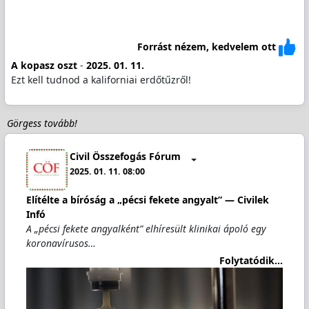
Forrást nézem, kedvelem ott
A kopasz oszt
-
2025. 01. 11.
Ezt kell tudnod a kaliforniai erdőtűzről!
Görgess tovább!
Civil Összefogás Fórum
2025. 01. 11. 08:00
Elítélte a bíróság a „pécsi fekete angyalt” — Civilek
Infó
A „pécsi fekete angyalként” elhíresült klinikai ápoló egy
koronavírusos…
Folytatódik...