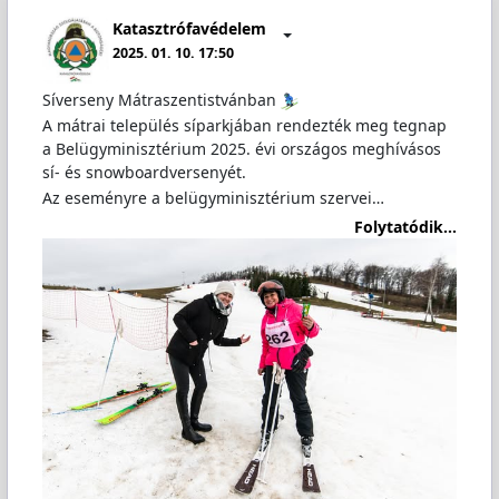
Katasztrófavédelem
2025. 01. 10. 17:50
Síverseny Mátraszentistvánban
A mátrai település síparkjában rendezték meg tegnap
a Belügyminisztérium 2025. évi országos meghívásos
sí- és snowboardversenyét.
Az eseményre a belügyminisztérium szervei…
Folytatódik...