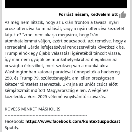
Forrást nézem, kedvelem ott
Az még nem látszik, hogy az ukrán fronton a tavaszi nyári
orosz offenzíva kulminálását, vagy a nyári offenzíva kezdetét
látjuk-e? Izrael nem akarja megvárni, hogy Irán
atomhatalommá váljon, ezért odacsapott, azt remélve, hogy a
Forradalmi Gárda lefejezésével rendszerváltás következik be.
Trump elnök egy újabb választási ígéretéből táncolt vissza,
így már nem gyűjtik be munkahelyeikről az illegálisan az
országba érkezőket, mert szükség van a munkájukra.
Washingtonban katonai parádéval ünnepelték a hadsereg
250. és Trump 79. születésnapját, ami ellen országosan
kétezer tüntetést szerveztek. Ukrajna az uniós csúcs előtt
kémjátszmát indított Magyarország ellen. A végéhez
közeledik a Voks 2025 véleménynyilvánító szavazás.
KÖVESS MINKET MÁSHOL IS!
--------------------------------------------------------
Facebook:
https://www.facebook.com/kontextuspodcast
Spotify: