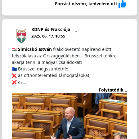
Forrást nézem, kedvelem ott
KDNP és Frakciója
2025. 06. 17. 10:55
Simicskó István
frakcióvezető napirend előtti
felszólalása az Országgyűlésben – Brüsszel tönkre
akarja tenni a magyar családokat!
Brüsszel megszüntetné:
️ az otthonteremtési támogatásokat,
️ az…
Folytatódik...