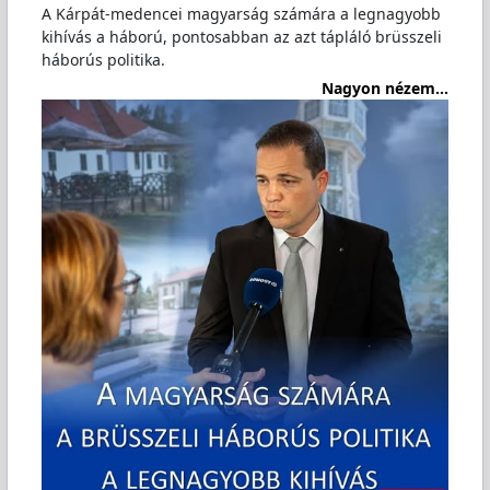
A Kárpát-medencei magyarság számára a legnagyobb
kihívás a háború, pontosabban az azt tápláló brüsszeli
háborús politika.
Nagyon nézem...