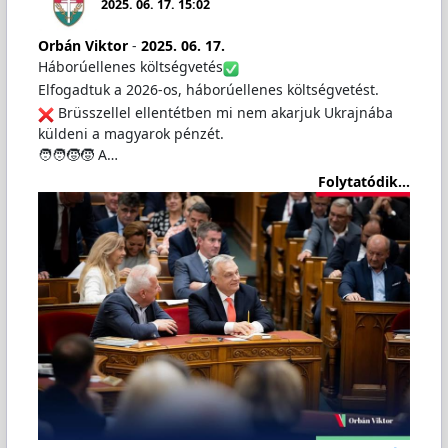
2025. 06. 17. 15:02
Orbán Viktor
-
2025. 06. 17.
Háborúellenes költségvetés
Elfogadtuk a 2026-os, háborúellenes költségvetést.
Brüsszellel ellentétben mi nem akarjuk Ukrajnába
küldeni a magyarok pénzét.
🧑‍🧑‍🧒‍🧒 A…
Folytatódik...