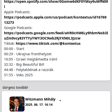
https://open.spotify.com/show/0Gxmw6dKF0YMsy9uWfN09
l
Apple Podcasts:
https://podcasts.apple.com/us/podcast/kontextus/id16769
13273
Google Podcasts:
https://podcasts.google.com/feed/aHR0cHM6Ly9hbmNob3I
uZm0vcy83YTYyYWY3OC9wb2RjYXN0L3Jzcw
Tiktok:
https://www.tiktok.com/@kontextus
00:00 - Start
00:29 - Ukrajnai fronthelyzet
16:05 - Izrael megtámadta iránt
32:32 - Big Beautiful Bill
44:48 - Folytatódnak a razziák
51:55 - Voks 2025
Görgess tovább!
Witzmann Mihály
2025. 06. 17. 16:14