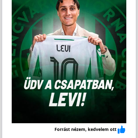
Forrást nézem, kedvelem ott