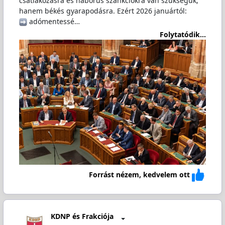
csatlakozásra és háborús szankciókra van szükségük,
hanem békés gyarapodásra. Ezért 2026 januártól:
️ adómentessé…
Folytatódik...
Forrást nézem, kedvelem ott
KDNP és Frakciója