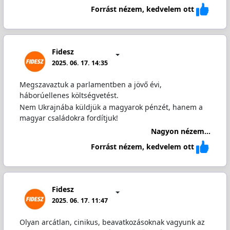
Forrást nézem, kedvelem ott
Fidesz
2025. 06. 17. 14:35
Megszavaztuk a parlamentben a jövő évi,
háborúellenes költségvetést.
Nem Ukrajnába küldjük a magyarok pénzét, hanem a
magyar családokra fordítjuk!
Nagyon nézem...
Forrást nézem, kedvelem ott
Fidesz
2025. 06. 17. 11:47
Olyan arcátlan, cinikus, beavatkozásoknak vagyunk az