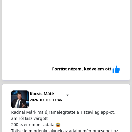
Forrást nézem, kedvelem ott
Kocsis Máté
2026. 03. 03. 11:46
Radnai Márk ma újramelegítette a Tiszavilág app-ot,
amiről kiszivárgott
200 ezer ember adata.
Töltse le mindenki, akinek az adatai még nincsenek az