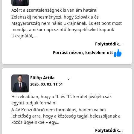
Azért a szemtelenségnek is van ám határa!
Zelenszkij nehezményezi, hogy Szlovákia és
Magyarország nem hálás Ukrajnának. És ezt pont most
mondja, amikor napi szintű fenyegetéseket kapunk
Ukrajnától,…
Folytatódik...
Forrást nézem, kedvelem ott
Fülöp Attila
2026. 03. 03. 11:51
Hiszek abban, hogy a II. és III. kerület jövőjét csak
együtt tudjuk formálni.
A 4V Konzultáció nem formalitás, hanem valódi
lehetőség arra, hogy a közösség tagjai beleszóljanak a
közös ügyeinkbe – egy…
Folytatódik...