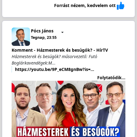
Forrást nézem, kedvelem ott
Pócs János
Tegnap, 23:55
Komment - Házmesterek és besúgók? - HírTV
Házmesterek és besúgók? műsorvezető: Futó
Boglárkavendégek:M...
https://youtu.be/9P_eCM8gnBw?is=…
Folytatódik...