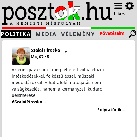
Likes
POLITIKA
MÉDIA
VÉLEMÉNY
Követéseim
Szalai Piroska
Ma, 07:45
Az energiaválságot meg lehetett volna előzni
intézkedésekkel, felkészüléssel, műszaki
megoldásokkal. A hátrafelé mutogatás nem
válságkezelés, hanem a kormányzati kudarc
beismerése.
#SzalaiPiroska…
Folytatódik...