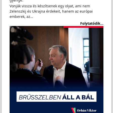
gyenge.
Vonják vissza és készítsenek egy olyat, ami nem
Zelenszkij és Ukrajna érdekeit, hanem az európai
emberek, az…
Folytatódik...