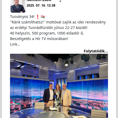
2025. 07. 16. 12:38
Tusványos 34!
"Ránk számíthatsz!" mottóval zajlik az idei rendezvény
az erdélyi Tusnádfürdőn július 22-27 között!
40 helyszín, 500 program, 1000 előadó! 💪
Beszélgetés a Hír TV műsorában!
Link…
Folytatódik...