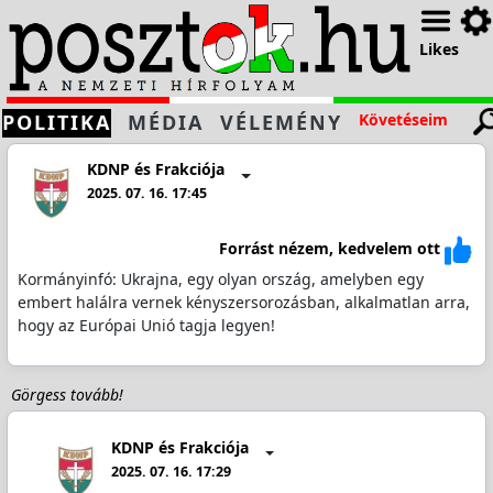
Likes
POLITIKA
MÉDIA
VÉLEMÉNY
Követéseim
KDNP és Frakciója
2025. 07. 16. 17:45
Forrást nézem, kedvelem ott
Kormányinfó: Ukrajna, egy olyan ország, amelyben egy
embert halálra vernek kényszersorozásban, alkalmatlan arra,
hogy az Európai Unió tagja legyen!
Görgess tovább!
KDNP és Frakciója
2025. 07. 16. 17:29