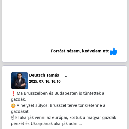
Forrást nézem, kedvelem ott
Deutsch Tamás
2025. 07. 16. 16:10
️ Ma Brüsszelben és Budapesten is tüntettek a
gazdák.
A helyzet súlyos: Brüsszel terve tönkretenné a
gazdákat.
☝️ El akarják venni az európai, köztük a magyar gazdák
pénzét és Ukrajnának akarják adni.…