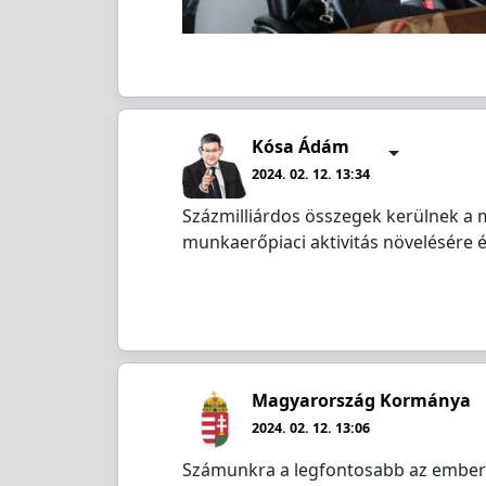
Kósa Ádám
2024. 02. 12. 13:34
Százmilliárdos összegek kerülnek a
munkaerőpiaci aktivitás növelésére és
Magyarország Kormánya
2024. 02. 12. 13:06
Számunkra a legfontosabb az emberek