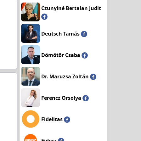
Czunyiné Bertalan Judit
Deutsch Tamás
Dömötör Csaba
Dr. Maruzsa Zoltán
Ferencz Orsolya
Fidelitas
Fidesz