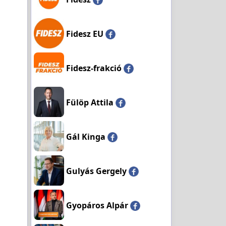
Fidesz EU
Fidesz-frakció
Fülöp Attila
Gál Kinga
Gulyás Gergely
Gyopáros Alpár