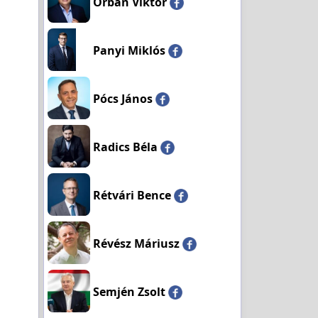
Orbán Viktor
Panyi Miklós
Pócs János
Radics Béla
Rétvári Bence
Révész Máriusz
Semjén Zsolt