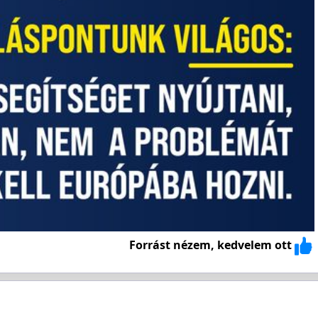
Forrást nézem, kedvelem ott