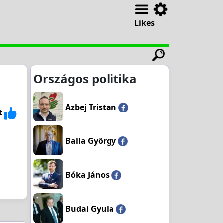
Likes
Országos politika
Azbej Tristan
t
Balla György
Bóka János
Budai Gyula