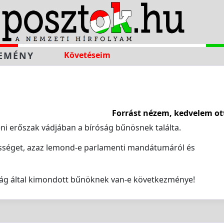
EMÉNY
Követéseim
Forrást nézem, kedvelem ot
eni erőszak vádjában a bíróság bűnösnek találta.
lelősséget, azaz lemond-e parlamenti mandátumáról és
óság által kimondott bűnöknek van-e következménye!