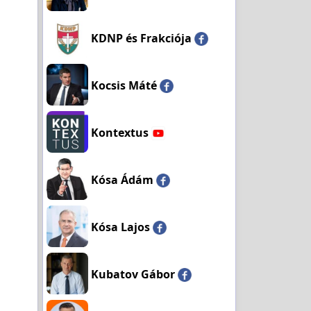
KDNP és Frakciója
Kocsis Máté
Kontextus
Kósa Ádám
Kósa Lajos
Kubatov Gábor