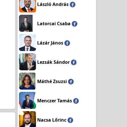
László András
Latorcai Csaba
Lázár János
Lezsák Sándor
Máthé Zsuzsi
Menczer Tamás
Nacsa Lőrinc