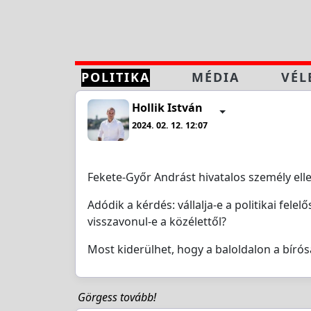
POLITIKA
MÉDIA
VÉL
Hollik István
2024. 02. 12. 12:07
Fekete-Győr Andrást hivatalos személy ell
Adódik a kérdés: vállalja-e a politikai fe
visszavonul-e a közélettől?
Most kiderülhet, hogy a baloldalon a bír
Görgess tovább!