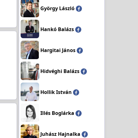
György László
Hankó Balázs
Hargitai János
Hidvéghi Balázs
Hollik István
Illés Boglárka
Juhász Hajnalka