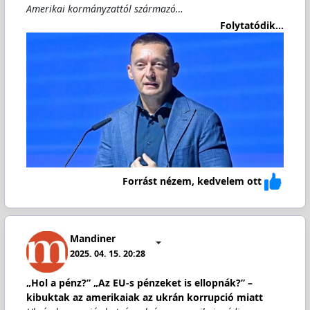
Amerikai kormányzattól származó…
Folytatódik...
Forrást nézem, kedvelem ott
Mandiner
2025. 04. 15. 20:28
„Hol a pénz?” „Az EU-s pénzeket is ellopnák?” –
kibuktak az amerikaiak az ukrán korrupció miatt