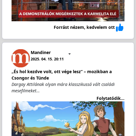
Forrást nézem, kedvelem ott
Mandiner
2025. 04. 15. 20:11
„És hol kezdve volt, ott vége lesz” – mozikban a
Csongor és Tünde
Dargay Attilának olyan mára klasszikussá vált családi
mesefilmeket…
Folytatódik...