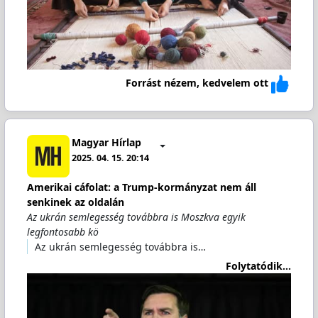
Forrást nézem, kedvelem ott
Magyar Hírlap
2025. 04. 15. 20:14
Amerikai cáfolat: a Trump-kormányzat nem áll
senkinek az oldalán
Az ukrán semlegesség továbbra is Moszkva egyik
legfontosabb kö
Az ukrán semlegesség továbbra is…
Folytatódik...