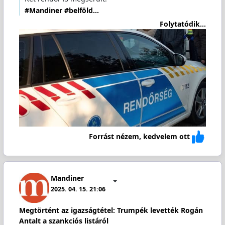
#Mandiner
#belföld…
Folytatódik...
Forrást nézem, kedvelem ott
Mandiner
2025. 04. 15. 21:06
Megtörtént az igazságtétel: Trumpék levették Rogán
Antalt a szankciós listáról