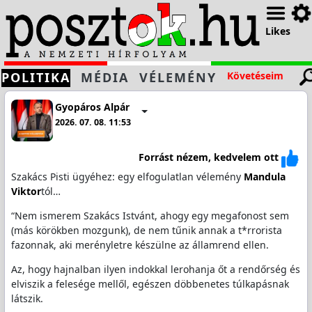
Likes
POLITIKA
MÉDIA
VÉLEMÉNY
Követéseim
Gyopáros Alpár
2026. 07. 08. 11:53
Forrást nézem, kedvelem ott
Szakács Pisti ügyéhez: egy elfogulatlan vélemény
Mandula
Viktor
tól…
“Nem ismerem Szakács Istvánt, ahogy egy megafonost sem
(más körökben mozgunk), de nem tűnik annak a t*rrorista
fazonnak, aki merényletre készülne az államrend ellen.
Az, hogy hajnalban ilyen indokkal lerohanja őt a rendőrség és
elviszik a felesége mellől, egészen döbbenetes túlkapásnak
látszik.