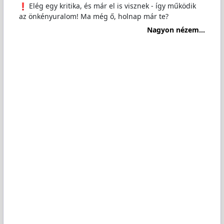
️ Elég egy kritika, és már el is visznek - így működik
az önkényuralom! Ma még ő, holnap már te?
Nagyon nézem...