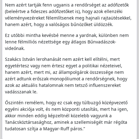
Nem azért tartják fenn ugyanis a rendőrséget az adófizetők
(beleértve a fideszes adófizetőket is), hogy azok ellenzéki
véleményvezéreket félemlítsenek meg hajnali rajtaütésekkel,
hanem azért, hogy a valóságos bűnözőket üldözzék.
Ez utóbbi mintha kevésbé menne a yardnak, különben nem
lenne félmilliós nézettsége egy átlagos Bűnvadászok-
videónak.
Szakács István lerohanását nem azért kell elítélni, mert
egyetértesz vagy nem értesz egyet a politikai nézeteivel,
hanem azért, mert mi, az állampolgárok összessége nem
azért adtunk erőszak-monopóliumot a rendőrségnek, hogy
azok az aktuális hatalomnak nem tetsző influenszereket
vadásszanak le.
Őszintén remélem, hogy ez csak egy túlbuzgó középvezető
egyéni akciója volt, és nem központi utasítás, mert ha igen,
akkor minden eddig képzeltnél közelebb vagyunk a
Tanácsköztársasághoz, aminek a szellemiségét már régóta
tudatosan szítja a Magyar-Ruff páros.”