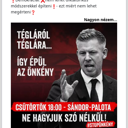
módszerekkel építeni
️- ezt miért nem lehet
megérteni
Nagyon nézem...