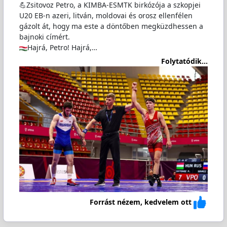
💪Zsitovoz Petro, a KIMBA-ESMTK birkózója a szkopjei
U20 EB-n azeri, litván, moldovai és orosz ellenfélen
gázolt át, hogy ma este a döntőben megküzdhessen a
bajnoki címért.
Hajrá, Petro! Hajrá,…
Folytatódik...
Forrást nézem, kedvelem ott