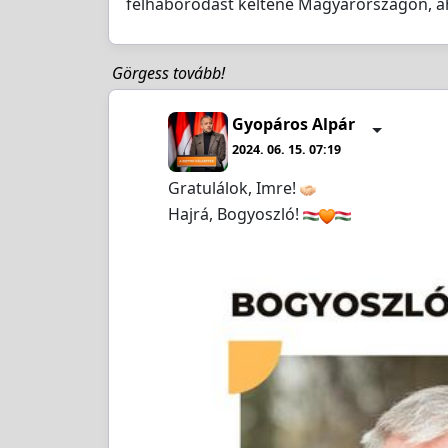
felháborodást keltene Magyarországon, aho
Görgess tovább!
Gyopáros Alpár
2024. 06. 15. 07:19
Gratulálok, Imre!
Hajrá, Bogyoszló!