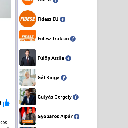
Fidesz EU
Fidesz-frakció
Fülöp Attila
Gál Kinga
Gulyás Gergely
t
Gyopáros Alpár
etés