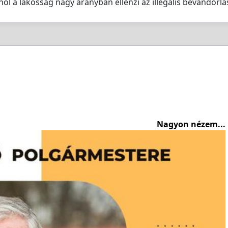
l a lakosság nagy arányban ellenzi az illegális bevándorlá
Nagyon nézem...