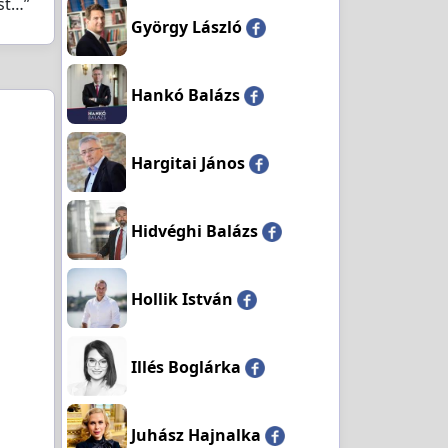
st…”
György László
Hankó Balázs
Hargitai János
Hidvéghi Balázs
Hollik István
Illés Boglárka
Juhász Hajnalka