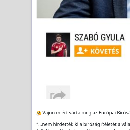
Vajon miért várta meg az Európai Bíróság
“…nem hirdették ki a bíróság ítéletét a vál