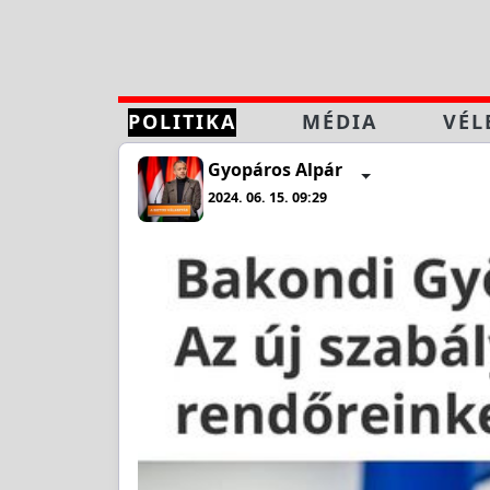
POLITIKA
MÉDIA
VÉL
Gyopáros Alpár
2024. 06. 15. 09:29