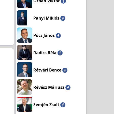
Orbán Viktor
Panyi Miklós
Pócs János
Radics Béla
Rétvári Bence
Révész Máriusz
Semjén Zsolt