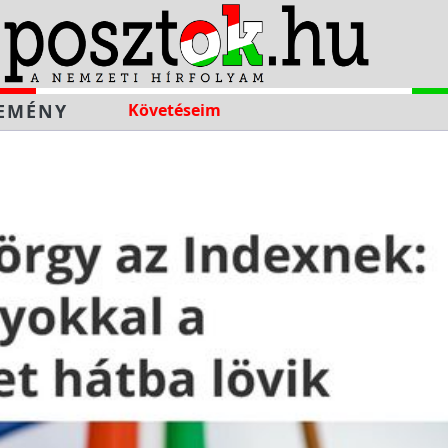
EMÉNY
Követéseim