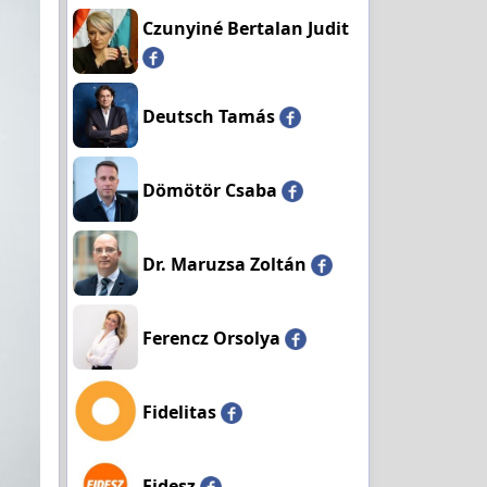
Czunyiné Bertalan Judit
Deutsch Tamás
Dömötör Csaba
Dr. Maruzsa Zoltán
Ferencz Orsolya
Fidelitas
Fidesz