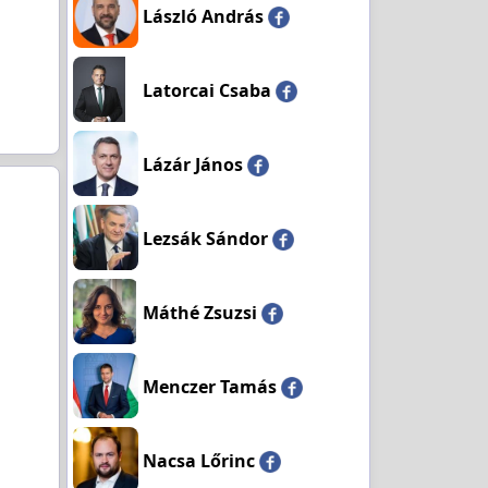
László András
Latorcai Csaba
Lázár János
Lezsák Sándor
Máthé Zsuzsi
Menczer Tamás
Nacsa Lőrinc