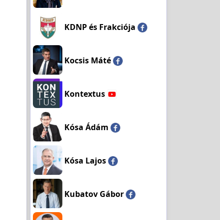
KDNP és Frakciója
Kocsis Máté
Kontextus
Kósa Ádám
Kósa Lajos
Kubatov Gábor