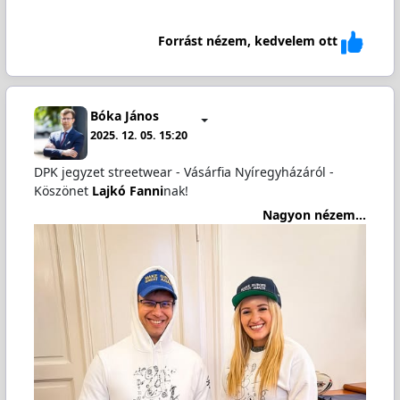
Forrást nézem, kedvelem ott
Bóka János
2025. 12. 05. 15:20
DPK jegyzet streetwear - Vásárfia Nyíregyházáról -
Köszönet
Lajkó Fanni
nak!
Nagyon nézem...