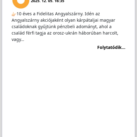
2025. 12. 05. 16:35
10 éves a Fidelitas Angyalszárny. Idén az
Angyalszárny akciójaként olyan kárpátaljai magyar
családoknak gyűjtünk pénzbeli adományt, ahol a
család férfi tagja az orosz-ukrán háborúban harcolt,
vagy…
Folytatódik...