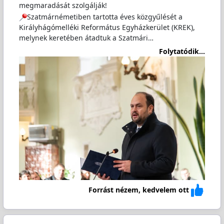
megmaradását szolgálják!
Szatmárnémetiben tartotta éves közgyűlését a
Királyhágómelléki Református Egyházkerület (KREK),
melynek keretében átadtuk a Szatmári…
Folytatódik...
Forrást nézem, kedvelem ott