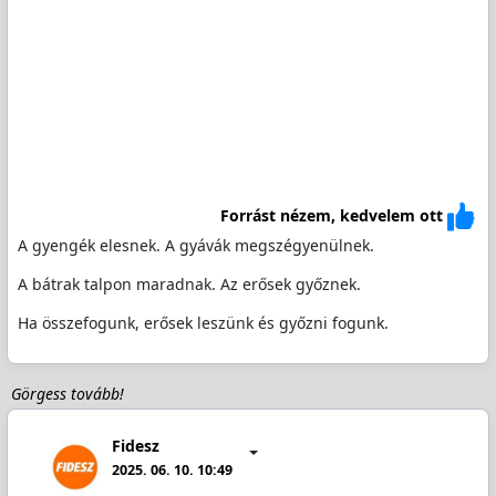
Forrást nézem, kedvelem ott
A gyengék elesnek. A gyávák megszégyenülnek.
A bátrak talpon maradnak. Az erősek győznek.
Ha összefogunk, erősek leszünk és győzni fogunk.
Görgess tovább!
Fidesz
2025. 06. 10. 10:49