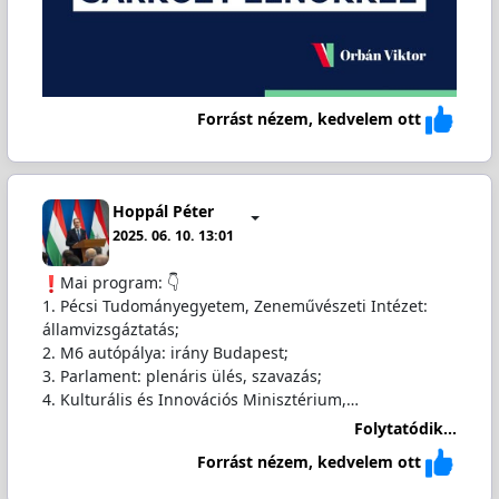
Forrást nézem, kedvelem ott
Hoppál Péter
2025. 06. 10. 13:01
️Mai program: 👇
1. Pécsi Tudományegyetem, Zeneművészeti Intézet:
államvizsgáztatás;
2. M6 autópálya: irány Budapest;
3. Parlament: plenáris ülés, szavazás;
4. Kulturális és Innovációs Minisztérium,…
Folytatódik...
Forrást nézem, kedvelem ott