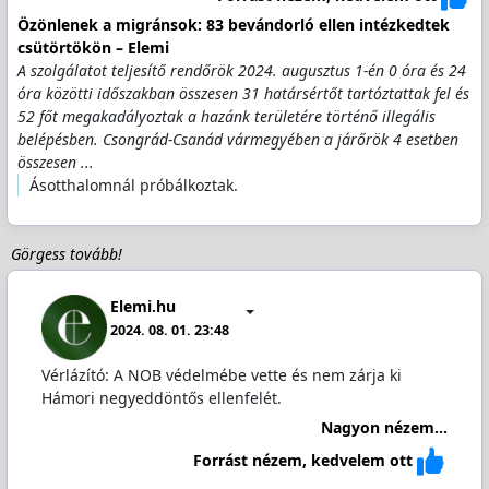
Özönlenek a migránsok: 83 bevándorló ellen intézkedtek
csütörtökön – Elemi
A szolgálatot teljesítő rendőrök 2024. augusztus 1-én 0 óra és 24
óra közötti időszakban összesen 31 határsértőt tartóztattak fel és
52 főt megakadályoztak a hazánk területére történő illegális
belépésben. Csongrád-Csanád vármegyében a járőrök 4 esetben
összesen ...
Ásotthalomnál próbálkoztak.
Görgess tovább!
Elemi.hu
2024. 08. 01. 23:48
Vérlázító: A NOB védelmébe vette és nem zárja ki
Hámori negyeddöntős ellenfelét.
Nagyon nézem...
Forrást nézem, kedvelem ott