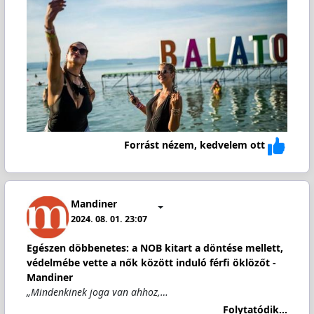
Forrást nézem, kedvelem ott
Mandiner
2024. 08. 01. 23:07
Egészen döbbenetes: a NOB kitart a döntése mellett,
védelmébe vette a nők között induló férfi öklözőt -
Mandiner
„Mindenkinek joga van ahhoz,…
Folytatódik...