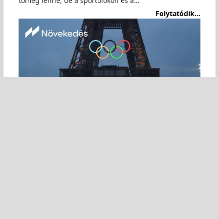
tömeg lenne, de a sportolókon és a…
Folytatódik...
Forrást nézem, kedvelem ott