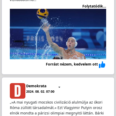
Folytatódik...
Forrást nézem, kedvelem ott
Demokrata
2024. 08. 02. 07:00
„»A mai nyugati mocskos civilizáció alulmúlja az ókori
Róma züllött társadalmát.« Ezt Vlagyimir Putyin orosz
elnök mondta a párizsi olimpiai megnyitó láttán. Bárki