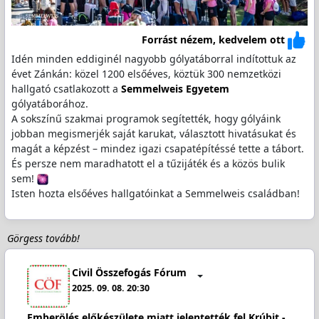
Forrást nézem, kedvelem ott
Idén minden eddiginél nagyobb gólyatáborral indítottuk az
évet Zánkán: közel 1200 elsőéves, köztük 300 nemzetközi
hallgató csatlakozott a
Semmelweis Egyetem
gólyatáborához.
A sokszínű szakmai programok segítették, hogy gólyáink
jobban megismerjék saját karukat, választott hivatásukat és
magát a képzést – mindez igazi csapatépítéssé tette a tábort.
És persze nem maradhatott el a tűzijáték és a közös bulik
sem!
Isten hozta elsőéves hallgatóinkat a Semmelweis családban!
Görgess tovább!
Civil Összefogás Fórum
2025. 09. 08. 20:30
Emberölés előkészülete miatt jelentették fel Krúbit -