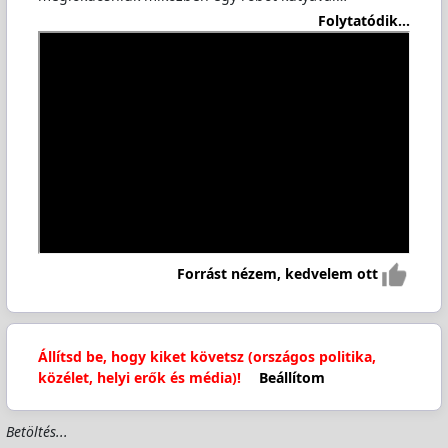
Folytatódik...
Forrást nézem, kedvelem ott
Állítsd be, hogy kiket követsz (országos politika,
közélet, helyi erők és média)!
Beállítom
Betöltés...