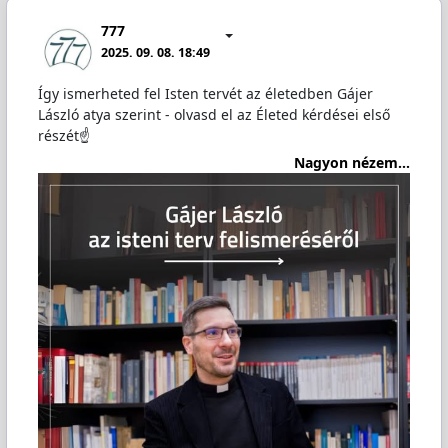
777
2025. 09. 08. 18:49
Így ismerheted fel Isten tervét az életedben Gájer
László atya szerint - olvasd el az Életed kérdései első
részét☝️
Nagyon nézem...