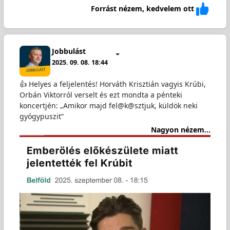
Forrást nézem, kedvelem ott
Jobbulást
2025. 09. 08. 18:44
👍 Helyes a feljelentés! Horváth Krisztián vagyis Krúbi,
Orbán Viktorról verselt és ezt mondta a pénteki
koncertjén: „Amikor majd fel@k@sztjuk, küldök neki
gyógypuszit”
Nagyon nézem...