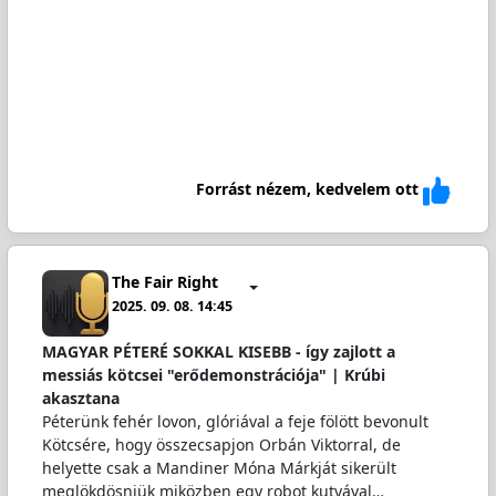
Forrást nézem, kedvelem ott
The Fair Right
2025. 09. 08. 14:45
MAGYAR PÉTERÉ SOKKAL KISEBB - így zajlott a
messiás kötcsei "erődemonstrációja" | Krúbi
akasztana
Péterünk fehér lovon, glóriával a feje fölött bevonult
Kötcsére, hogy összecsapjon Orbán Viktorral, de
helyette csak a Mandiner Móna Márkját sikerült
meglökdösniük miközben egy robot kutyával…