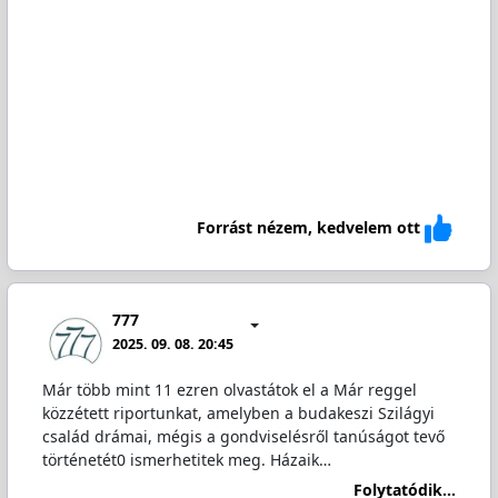
Forrást nézem, kedvelem ott
777
2025. 09. 08. 20:45
Már több mint 11 ezren olvastátok el a Már reggel
közzétett riportunkat, amelyben a budakeszi Szilágyi
család drámai, mégis a gondviselésről tanúságot tevő
történetét0 ismerhetitek meg. Házaik…
Folytatódik...