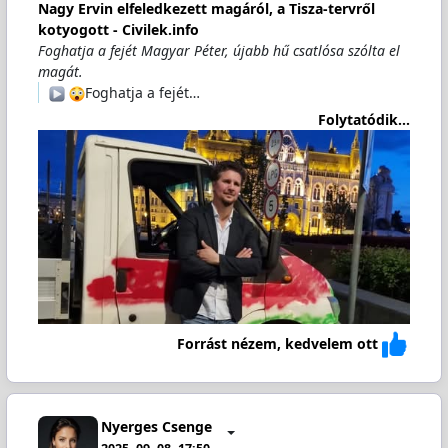
Nagy Ervin elfeledkezett magáról, a Tisza-tervről
kotyogott - Civilek.info
Foghatja a fejét Magyar Péter, újabb hű csatlósa szólta el
magát.
️
Foghatja a fejét…
Folytatódik...
Forrást nézem, kedvelem ott
Nyerges Csenge