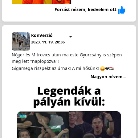
Forrást nézem, kedvelem ott
KonVerzió
2023. 11. 19. 20:36
Nójjer és Mitrovics után ma este Gyurcsány is szépen
meg lett "naplopózva"!
Gigamega riszpekt az úrnak! A mi hősünk!
❤️
Nagyon nézem...