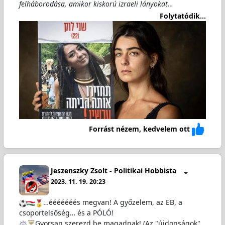
felháborodása, amikor kiskorú izraeli lányokat…
Folytatódik...
Forrást nézem, kedvelem ott
Jeszenszky Zsolt - Politikai Hobbista
2023. 11. 19. 20:23
…ééééééés megvan! A győzelem, az EB, a
csoportelsőség… és a PÓLÓ!
Gyorsan szerezd be magadnak! (Az "újdonságok"