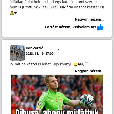
állítólag Pulai holnap kiad egy kutatást, ami szerint
nem is jutottunk ki az EB-re, Bulgária viszont kétszer is!
️❤️
Nagyon nézem...
Forrást nézem, kedvelem ott
KonVerzió
2023. 11. 19. 17:00
Jó, hát ha kézzel is lehet, úgy könnyű
❤️💪🇭
Nagyon nézem...