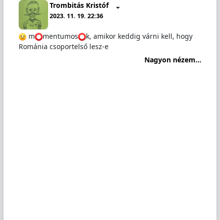
Trombitás Kristóf
2023. 11. 19. 22:36
m
️mentumos
️k, amikor keddig várni kell, hogy
Románia csoportelső lesz-e
Nagyon nézem...