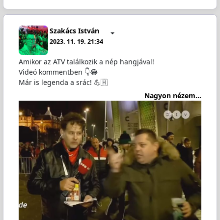
Szakács István
2023. 11. 19. 21:34
Amikor az ATV találkozik a nép hangjával!
Videó kommentben 👇😂
Már is legenda a srác! 💪🇭
Nagyon nézem...