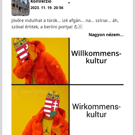
KonVerzió
2023. 11. 19. 20:56
Jövőre indulhat a török... izé afgán... na... szíriai... áh,
szóval értitek, a berlini portya! 💪🇭
Nagyon nézem...