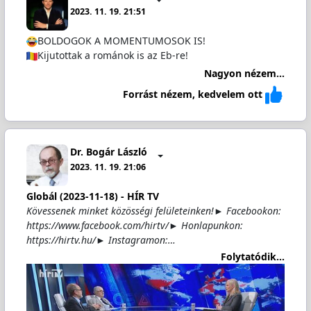
2023. 11. 19. 21:51
BOLDOGOK A MOMENTUMOSOK IS!
Kijutottak a románok is az Eb-re!
Nagyon nézem...
Forrást nézem, kedvelem ott
Dr. Bogár László
2023. 11. 19. 21:06
Globál (2023-11-18) - HÍR TV
Kövessenek minket közösségi felületeinken!► Facebookon:
https://www.facebook.com/hirtv/► Honlapunkon:
https://hirtv.hu/► Instagramon:…
Folytatódik...