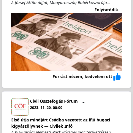
A József Attila-díjjal, Magyarország Babérkoszorúja…
Folytatódik...
Forrást nézem, kedvelem ott
Civil Összefogás Fórum
2023. 11. 20. 00:00
Első útja mindjárt Csádba vezetett az ifjú bugaci
kígyászölyvnek — Civilek Infó
A Kiskunsági Nemzeti Park Bócsa-Bugac területrészén…