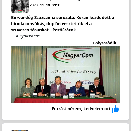
2023. 11. 19. 21:15
Borvendég Zsuzsanna sorozata: Korán kezdődött a
birodalomváltás, duplán vesztettük el a
szuverenitásunkat - PestiSrácok
A nyolcvanas…
Folytatódik...
Forrást nézem, kedvelem ott