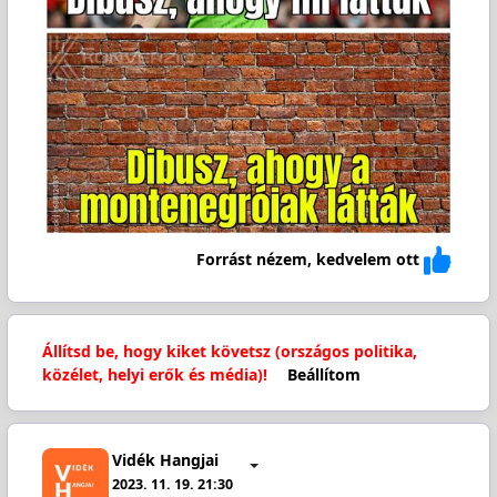
Forrást nézem, kedvelem ott
Állítsd be, hogy kiket követsz (országos politika,
közélet, helyi erők és média)!
Beállítom
Vidék Hangjai
2023. 11. 19. 21:30