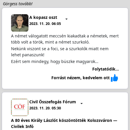
Görgess tovább!
A kopasz oszt
2023. 11. 20. 06:05
A német válogatott meccsén kiakadtak a németek, mert
több volt a török, mint a német szurkoló.
Nekünk viszont se a foci, se a szurkolók miatt nem
lehet panaszunk!
Ezért sem mindegy, hogy büszke magyarok…
Folytatódik...
Forrást nézem, kedvelem ott
Civil Összefogás Fórum
2023. 11. 20. 05:30
A 80 éves Király Lászlót köszöntötték Kolozsváron —
Civilek Infó