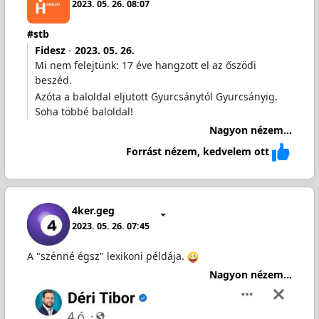
2023. 05. 26. 08:07
#stb
Fidesz
-
2023. 05. 26.
Mi nem felejtünk: 17 éve hangzott el az őszödi
beszéd.
Azóta a baloldal eljutott Gyurcsánytól Gyurcsányig.
Soha többé baloldal!
Nagyon nézem...
Forrást nézem, kedvelem ott
4ker.geg
2023. 05. 26. 07:45
A "szénné égsz" lexikoni példája.
Nagyon nézem...