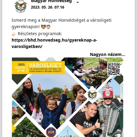
Magyar Honvédség
2023. 05. 26. 07:16
Ismerd meg a Magyar Honvédséget a városligeti
gyereknapon!
Részletes programok:
https://bhd.honvedseg.hu/gyereknap-a-
varosligetben/
Nagyon nézem...