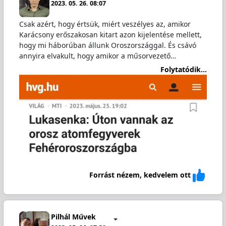
2023. 05. 26. 08:07
Csak azért, hogy értsük, miért veszélyes az, amikor
Karácsony erőszakosan kitart azon kijelentése mellett,
hogy mi háborúban állunk Oroszországgal. És csávó
annyira elvakult, hogy amikor a műsorvezető…
Folytatódik...
Forrást nézem, kedvelem ott
Pilhál Művek