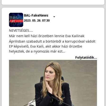
BAL-FakeNews
2023. 05. 26. 07:30
NEVETSÉGES....
Már nem kell házi őrizetben lennie Eva Kailinak
Áprilisban szabadult a börtönből a korrupcióval vádolt
EP képviselő, Eva Kaili, akit akkor házi őrizetbe
helyeztek, de a nyomozás már ezt…
Folytatódik...