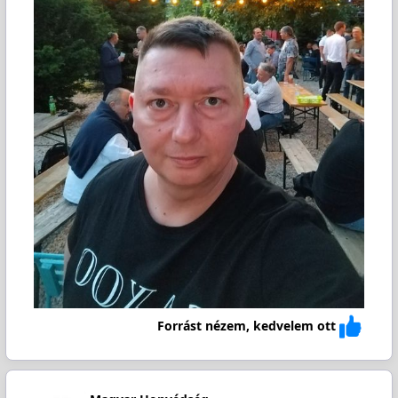
Forrást nézem, kedvelem ott