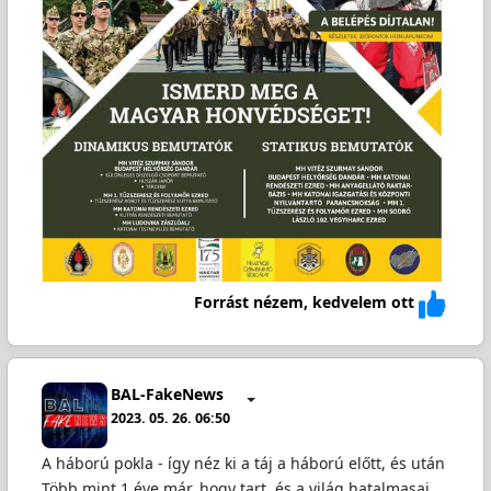
Forrást nézem, kedvelem ott
BAL-FakeNews
2023. 05. 26. 06:50
A háború pokla - így néz ki a táj a háború előtt, és után
Több mint 1 éve már, hogy tart, és a világ hatalmasai