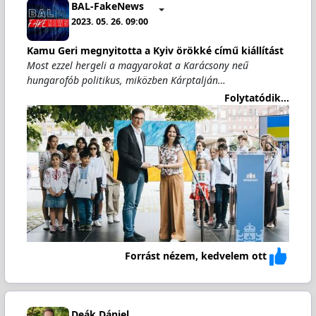
BAL-FakeNews
2023. 05. 26. 09:00
Kamu Geri megnyitotta a Kyiv örökké című kiállítást
Most ezzel hergeli a magyarokat a Karácsony neű
hungarofób politikus, miközben Kárptalján…
Folytatódik...
Forrást nézem, kedvelem ott
Deák Dániel