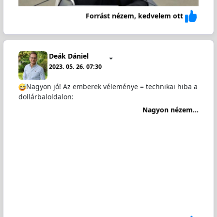
Forrást nézem, kedvelem ott
Deák Dániel
2023. 05. 26. 07:30
Nagyon jó! Az emberek véleménye = technikai hiba a
dollárbaloldalon:
Nagyon nézem...