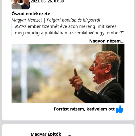
2023. 05. 26. 07:30
Őszöd emlékezete
Magyar Nemzet | Polgári napilap és hírportál
✍️"Az ember tizenhét éve azon mereng: mit keres
még mindig a politikában a szemkilövőhegyi ember?"
Nagyon nézem...
Forrást nézem, kedvelem ott
Magyar Építők