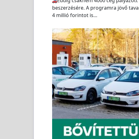
Eddig csaknem 4000 cég pályázott 
beszerzésére. A programra jövő tava
4 millió forintot is…