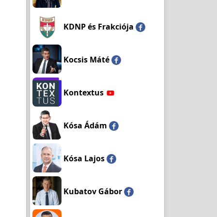
KDNP és Frakciója
Kocsis Máté
Kontextus
Kósa Ádám
Kósa Lajos
Kubatov Gábor