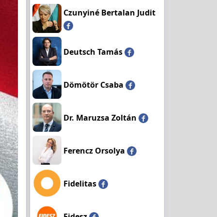
Czunyiné Bertalan Judit
Deutsch Tamás
Dömötör Csaba
Dr. Maruzsa Zoltán
Ferencz Orsolya
Fidelitas
Fidesz