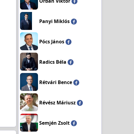
Orbán Viktor
Panyi Miklós
Pócs János
Radics Béla
Rétvári Bence
Révész Máriusz
Semjén Zsolt