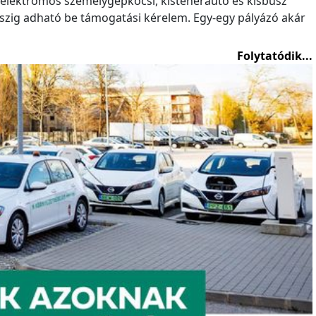
elektromos személygépkocsi, kisteherautó és kisbusz
szig adható be támogatási kérelem. Egy-egy pályázó akár
Folytatódik...