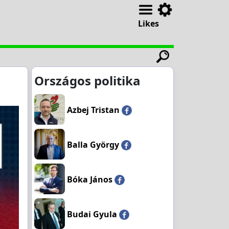
Likes
Országos politika
Azbej Tristan
Balla György
Bóka János
Budai Gyula