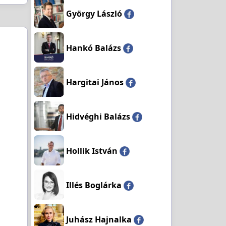
György László
Hankó Balázs
Hargitai János
Hidvéghi Balázs
Hollik István
Illés Boglárka
Juhász Hajnalka