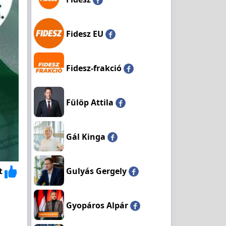
Fidesz EU
Fidesz-frakció
Fülöp Attila
Gál Kinga
Gulyás Gergely
t
Gyopáros Alpár