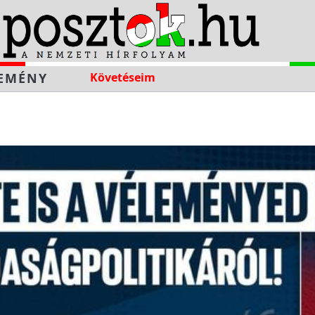
EMÉNY
Követéseim