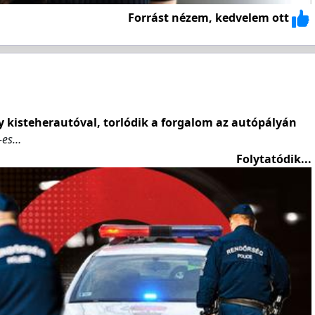
Forrást nézem, kedvelem ott
y kisteherautóval, torlódik a forgalom az autópályán
1-es…
Folytatódik...