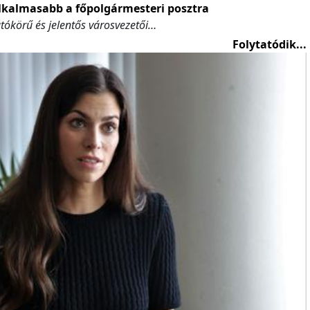
alkalmasabb a főpolgármesteri posztra
látókörű és jelentős városvezetői…
Folytatódik...