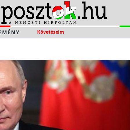
EMÉNY
Követéseim