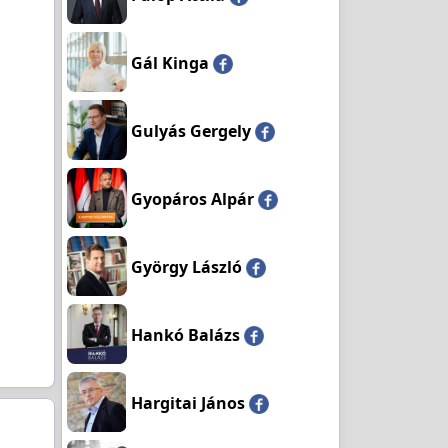
Gál Kinga
Gulyás Gergely
Gyopáros Alpár
György László
Hankó Balázs
Hargitai János