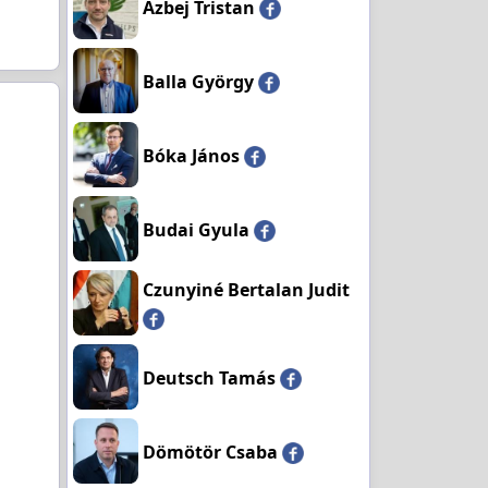
Azbej Tristan
Balla György
Bóka János
Budai Gyula
Czunyiné Bertalan Judit
Deutsch Tamás
Dömötör Csaba