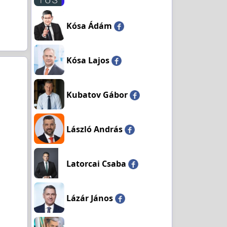
Kósa Ádám
Kósa Lajos
Kubatov Gábor
László András
Latorcai Csaba
Lázár János