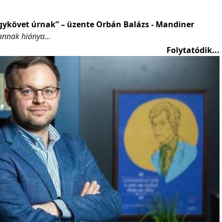
gykövet úrnak” – üzente Orbán Balázs - Mandiner
 annak hiánya…
Folytatódik...