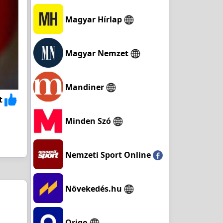
Magyar Hírlap
Magyar Nemzet
Mandiner
t
Minden Szó
Nemzeti Sport Online
Növekedés.hu
Origo