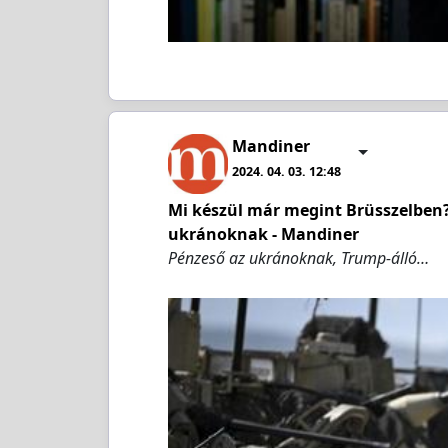
Mandiner
2024. 04. 03. 12:48
Mi készül már megint Brüsszelben?
ukránoknak - Mandiner
Pénzeső az ukránoknak, Trump-álló…