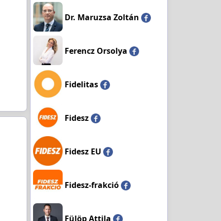
Dr. Maruzsa Zoltán
Ferencz Orsolya
Fidelitas
Fidesz
Fidesz EU
Fidesz-frakció
Fülöp Attila