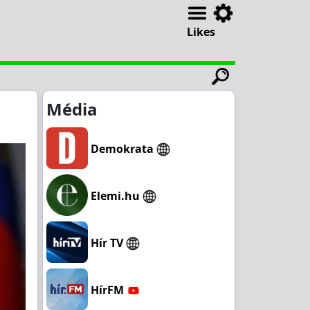
Likes
Média
Demokrata
Elemi.hu
Hír TV
HírFM