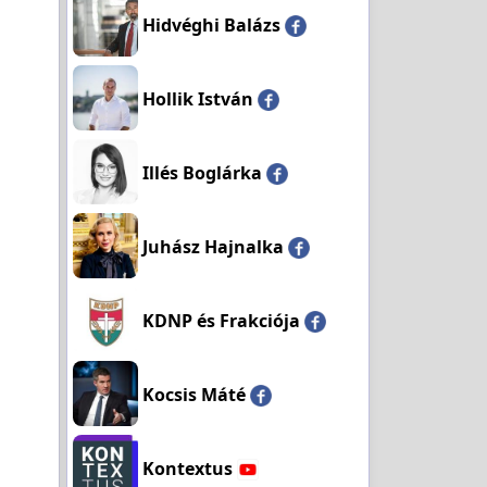
Hidvéghi Balázs
Hollik István
Illés Boglárka
Juhász Hajnalka
KDNP és Frakciója
Kocsis Máté
Kontextus