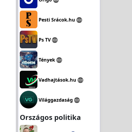
Pesti Srácok.hu
Ps TV
Tények
Vadhajtások.hu
Világgazdaság
Országos politika