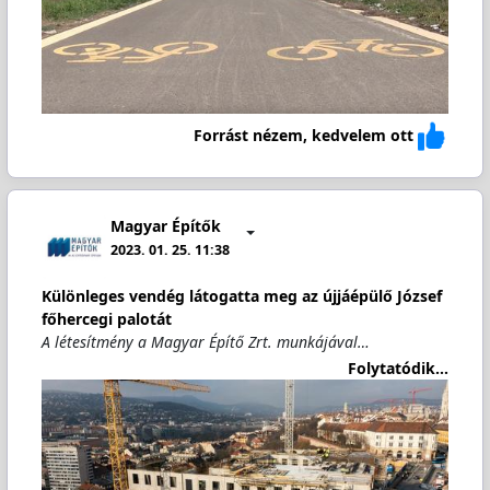
Forrást nézem, kedvelem ott
Magyar Építők
2023. 01. 25. 11:38
Különleges vendég látogatta meg az újjáépülő József
főhercegi palotát
A létesítmény a Magyar Építő Zrt. munkájával…
Folytatódik...