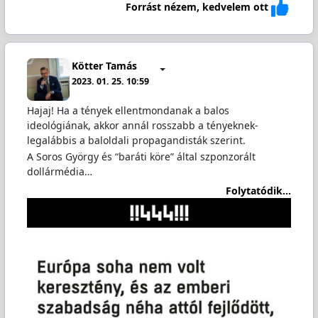
Forrást nézem, kedvelem ott
Kötter Tamás
2023. 01. 25. 10:59
Hajaj! Ha a tények ellentmondanak a balos
ideológiának, akkor annál rosszabb a tényeknek-
legalábbis a baloldali propagandisták szerint.
A Soros György és “baráti köre” által szponzorált
dollármédia…
Folytatódik...