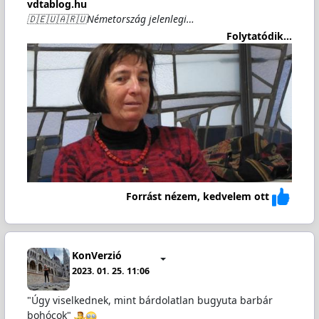
vdtablog.hu
🇩🇪🇺🇦🇷🇺Németország jelenlegi…
Folytatódik...
Forrást nézem, kedvelem ott
KonVerzió
2023. 01. 25. 11:06
"Úgy viselkednek, mint bárdolatlan bugyuta barbár
bohócok"