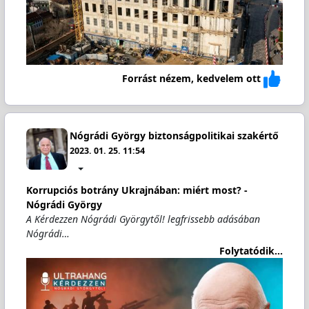
Forrást nézem, kedvelem ott
Nógrádi György biztonságpolitikai szakértő
2023. 01. 25. 11:54
Korrupciós botrány Ukrajnában: miért most? -
Nógrádi György
A Kérdezzen Nógrádi Györgytől! legfrissebb adásában
Nógrádi…
Folytatódik...