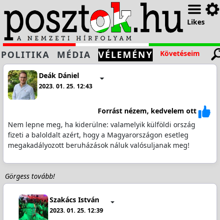
Likes
POLITIKA
MÉDIA
VÉLEMÉNY
Követéseim
Deák Dániel
2023. 01. 25. 12:43
Forrást nézem, kedvelem ott
Nem lepne meg, ha kiderülne: valamelyik külföldi ország
fizeti a baloldalt azért, hogy a Magyarországon esetleg
megakadályozott beruházások náluk valósuljanak meg!
Görgess tovább!
Szakács István
2023. 01. 25. 12:39