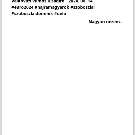
Velkovics Vilmos újságíró
-
2024. 06. 14.
#euro2024
#hajramagyarok
#szoboszlai
#szoboszlaidominik
#uefa
Nagyon nézem...