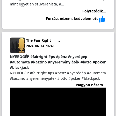
mint egyetlen szuverenista, a…
Folytatódik...
Forrást nézem, kedvelem ott
The Fair Right
2024. 06. 14. 16:45
NYERŐGÉP #fairright #ps #pénz #nyerőgép
#automata #kaszino #nyereményjáték #lotto #poker
#blackjack
NYERŐGÉP #fairright #ps #pénz #nyerőgép #automata
#kaszino #nyereményjáték #lotto #poker #blackjack
Nagyon nézem...