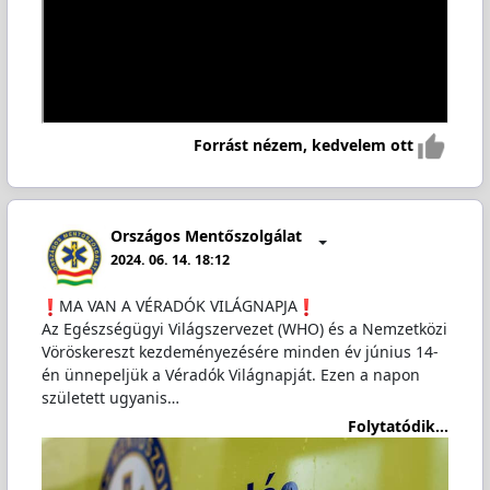
Forrást nézem, kedvelem ott
Országos Mentőszolgálat
2024. 06. 14. 18:12
️MA VAN A VÉRADÓK VILÁGNAPJA
Az Egészségügyi Világszervezet (WHO) és a Nemzetközi
Vöröskereszt kezdeményezésére minden év június 14-
én ünnepeljük a Véradók Világnapját. Ezen a napon
született ugyanis…
Folytatódik...