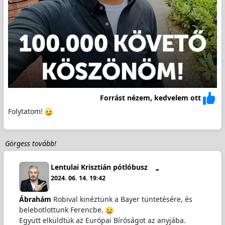
Forrást nézem, kedvelem ott
Folytatom!
Görgess tovább!
Lentulai Krisztián pótlóbusz
2024. 06. 14. 19:42
Ábrahám
Robival kinéztünk a Bayer tüntetésére, és
belebotlottunk Ferencbe.
Együtt elküldtük az Európai Bíróságot az anyjába.