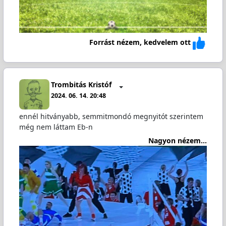
Forrást nézem, kedvelem ott
Trombitás Kristóf
2024. 06. 14. 20:48
ennél hℹ️tványabb, semmitmondó megnyitót szerintem
még nem láttam Eb-n
Nagyon nézem...