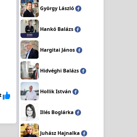
György László
Hankó Balázs
Hargitai János
Hidvéghi Balázs
Hollik István
t
Illés Boglárka
Juhász Hajnalka