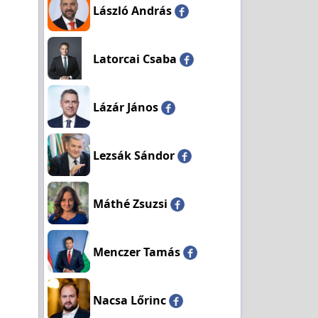
László András
Latorcai Csaba
Lázár János
Lezsák Sándor
Máthé Zsuzsi
Menczer Tamás
Nacsa Lőrinc