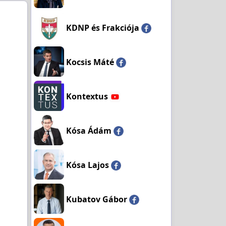
KDNP és Frakciója
Kocsis Máté
Kontextus
Kósa Ádám
Kósa Lajos
Kubatov Gábor