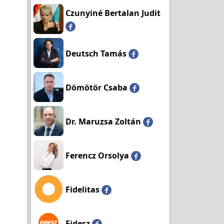
Czunyiné Bertalan Judit
Deutsch Tamás
Dömötör Csaba
Dr. Maruzsa Zoltán
Ferencz Orsolya
Fidelitas
Fidesz