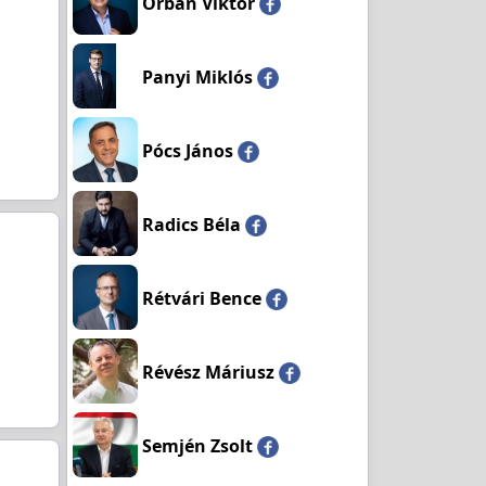
Orbán Viktor
Panyi Miklós
Pócs János
Radics Béla
Rétvári Bence
Révész Máriusz
Semjén Zsolt