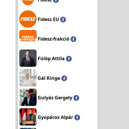
Fidesz EU
Fidesz-frakció
Fülöp Attila
Gál Kinga
Gulyás Gergely
Gyopáros Alpár