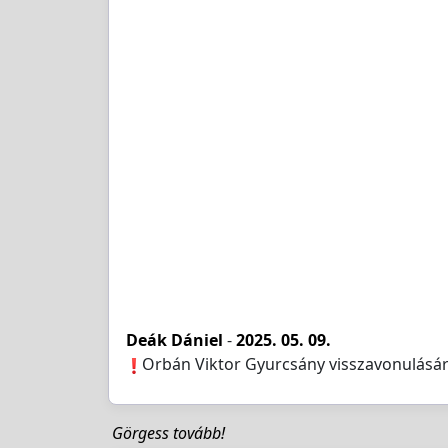
Deák Dániel
-
2025. 05. 09.
️Orbán Viktor Gyurcsány visszavonulásáró
Görgess tovább!