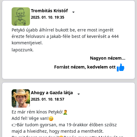
Trombitás Kristóf
2025. 01. 10. 19:35
Petykó újabb álhírrel bukott be, erre most ingerét
érezte felolvasni a Jakab-féle best of keverését a 444
kommentjeivel.
lapozzunk.
Nagyon nézem...
Forrást nézem, kedvelem ott
Ahogy a Gazda látja
2025. 01. 10. 18:57
Ez már rém kínos Petykó!
Add fel! Vége van!
👉Bár tudom gyorsan, ma 19-órakkor élőben szólsz
majd a híveidhez, hogy mentsd a menthetőt.