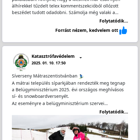
àlhírekkel tűzdelt telex kommentszekcióból ollózott
beszédet tudott odadobni. Számolja még valaki a…
Folytatódik...
Forrást nézem, kedvelem ott
Katasztrófavédelem
2025. 01. 10. 17:50
Síverseny Mátraszentistvánban
A mátrai település síparkjában rendezték meg tegnap
a Belügyminisztérium 2025. évi országos meghívásos
sí- és snowboardversenyét.
Az eseményre a belügyminisztérium szervei…
Folytatódik...