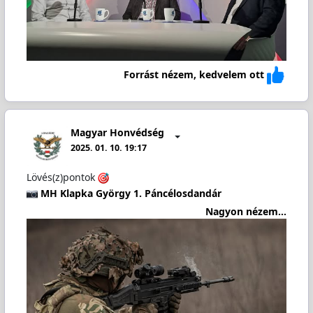
Forrást nézem, kedvelem ott
Magyar Honvédség
2025. 01. 10. 19:17
Lövés(z)pontok
MH Klapka György 1. Páncélosdandár
Nagyon nézem...