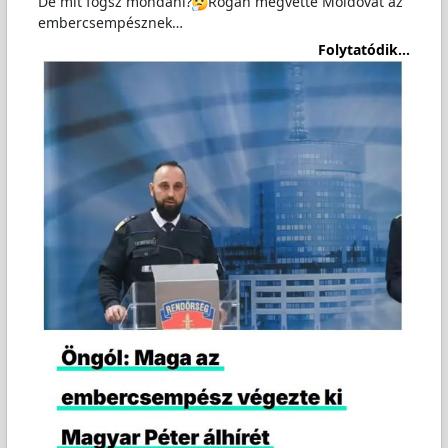
De mit fogsz mondani?
Rogán megvette Moldovát az
embercsempésznek…
Folytatódik...