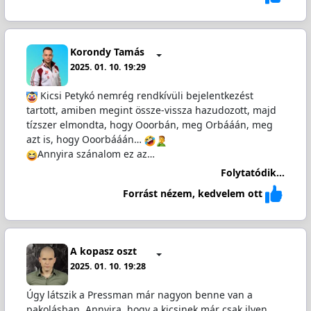
Korondy Tamás
2025. 01. 10. 19:29
Kicsi Petykó nemrég rendkívüli bejelentkezést
tartott, amiben megint össze-vissza hazudozott, majd
tízszer elmondta, hogy Ooorbán, meg Orbááán, meg
azt is, hogy Ooorbááán…
Annyira szánalom ez az…
Folytatódik...
Forrást nézem, kedvelem ott
A kopasz oszt
2025. 01. 10. 19:28
Úgy látszik a Pressman már nagyon benne van a
pakolásban. Annyira, hogy a kicsinek már csak ilyen