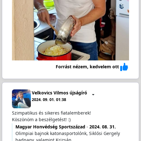
Forrást nézem, kedvelem ott
Velkovics Vilmos újságíró
2024. 09. 01. 01:38
Szimpatikus és sikeres fiatalemberek!
Köszönöm a beszélgetést! :)
Magyar Honvédség Sportszázad
-
2024. 08. 31.
Olimpiai bajnok katonasportolónk, Siklósi Gergely
hadnagy, valamint Krizsán…