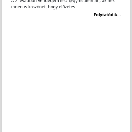
A 2. évadban vendégem lesz @gymsuleiman, akinek
innen is köszönet, hogy előzetes…
Folytatódik...