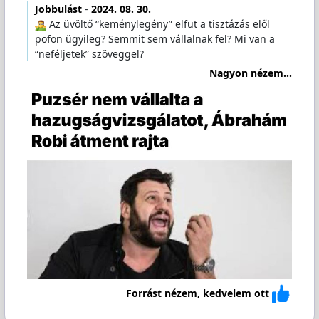
Jobbulást
-
2024. 08. 30.
️ Az üvöltő “keménylegény” elfut a tisztázás elől
pofon ügyileg? Semmit sem vállalnak fel? Mi van a
“neféljetek” szöveggel?
Nagyon nézem...
Forrást nézem, kedvelem ott