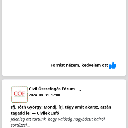
Forrást nézem, kedvelem ott
Civil Összefogás Fórum
2024. 08. 31. 17:00
Ifj. Tóth György: Mondj, írj, tégy amit akarsz, aztán
tagadd le! — Civilek Infó
Jelenleg ott tartunk, hogy Valóság nagybácsit balról
sortűzzel…