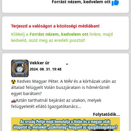
Forrást nézem, kedvelem ott
Terjeszd a valóságot a közösségi médiában!
Klikkelj a
Forrást nézem, kedvelem ott
linkre, majd
kedveld, oszd meg az eredeti posztot!
Vekker úr
2024. 08. 31. 19:48
️ Kedves Magyar Péter. A MÁV és a kórházak után az
általad felügyelt Volán buszjáratain is hőmérőznél
egyet barátom?
Aztán tarthatnál bejárást az utakon, melyek
felügyeletét ellátó Igazgatótanács…
Folytatódik...