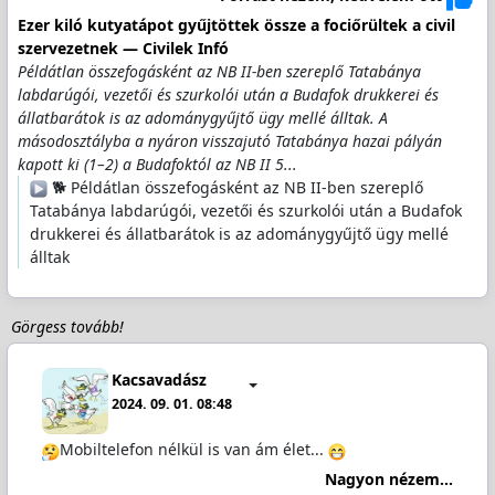
Ezer kiló kutyatápot gyűjtöttek össze a fociőrültek a civil
szervezetnek — Civilek Infó
Példátlan összefogásként az NB II-ben szereplő Tatabánya
labdarúgói, vezetői és szurkolói után a Budafok drukkerei és
állatbarátok is az adománygyűjtő ügy mellé álltak. A
másodosztályba a nyáron visszajutó Tatabánya hazai pályán
kapott ki (1–2) a Budafoktól az NB II 5...
🐕 Példátlan összefogásként az NB II-ben szereplő
Tatabánya labdarúgói, vezetői és szurkolói után a Budafok
drukkerei és állatbarátok is az adománygyűjtő ügy mellé
álltak
Görgess tovább!
Kacsavadász
2024. 09. 01. 08:48
Mobiltelefon nélkül is van ám élet...
Nagyon nézem...