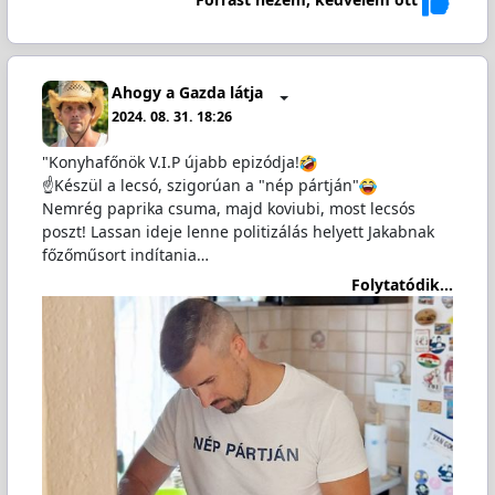
Ahogy a Gazda látja
2024. 08. 31. 18:26
"Konyhafőnök V.I.P újabb epizódja!
☝️Készül a lecsó, szigorúan a "nép pártján"
Nemrég paprika csuma, majd koviubi, most lecsós
poszt! Lassan ideje lenne politizálás helyett Jakabnak
főzőműsort indítania…
Folytatódik...