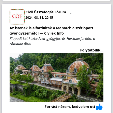
Civil Összefogás Fórum
2024. 08. 31. 20:45
Az istenek is elfordultak a Monarchia szétlopott
gyöngyszemétől — Civilek Infó
Kiapadt két közkedvelt gyógyforrás Herkulesfürdőn, a
rómaiak által…
Folytatódik...
Forrást nézem, kedvelem ott