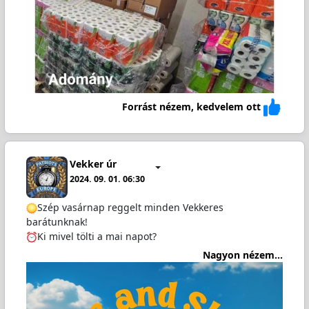
Forrást nézem, kedvelem ott
Vekker úr
2024. 09. 01. 06:30
️Szép vasárnap reggelt minden Vekkeres
barátunknak!
Ki mivel tölti a mai napot?
Nagyon nézem...