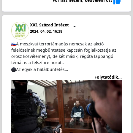
Forrást nézem, kedvelem ott
XXI. Század Intézet
2024. 04. 02. 16:38
A moszkvai terrortámadás nemcsak az akció
felelőseinek megbüntetése kapcsán foglalkoztatja az
orosz közvéleményt, de két másik, régóta lappangó
témát is a felszínre hozott.
️Az egyik a halálbüntetés…
Folytatódik...