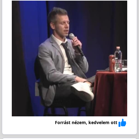
Forrást nézem, kedvelem ott