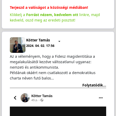
Terjeszd a valóságot a közösségi médiában!
Klikkelj a
Forrást nézem, kedvelem ott
linkre, majd
kedveld, oszd meg az eredeti posztot!
Kötter Tamás
2024. 04. 02. 17:56
Az a véleményem, hogy a Fidesz magidentitása a
megalakulásától kezdve változatlanul ugyanaz:
nemzeti és antikommunista.
Példának okáért nem csatlakozott a demokratikus
charta néven futó balos…
Folytatódik...