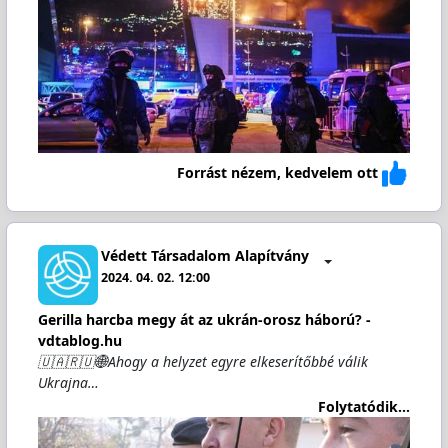
Forrást nézem, kedvelem ott
Védett Társadalom Alapítvány
2024. 04. 02. 12:00
Gerilla harcba megy át az ukrán-orosz háború? -
vdtablog.hu
🇺🇦🇷🇺🌐Ahogy a helyzet egyre elkeserítőbbé válik
Ukrajna…
Folytatódik...