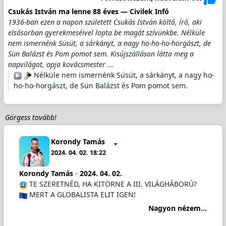
Csukás István ma lenne 88 éves — Civilek Infó
1936-ban ezen a napon született Csukás István költő, író, aki
elsősorban gyerekmeséivel lopta be magát szívünkbe. Nélküle
nem ismernénk Süsüt, a sárkányt, a nagy ho-ho-ho-horgászt, de
Sün Balázst és Pom pomot sem. Kisújszálláson látta meg a
napvilágot, apja kovácsmester ...
️
️ Nélküle nem ismernénk Süsüt, a sárkányt, a nagy ho-
ho-ho-horgászt, de Sün Balázst és Pom pomot sem.
Görgess tovább!
Korondy Tamás
2024. 04. 02. 18:22
Korondy Tamás
-
2024. 04. 02.
TE SZERETNÉD, HA KITÖRNE A III. VILÁGHÁBORÚ?
MERT A GLOBALISTA ELIT IGEN!
Nagyon nézem...