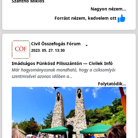
Szánthó Miklós
Nagyon nézem...
Forrást nézem, kedvelem ott
Civil Összefogás Fórum
2023. 05. 27. 13:30
Imádságos Pünkösd Pilisszántón — Civilek Infó
Már hagyományosnak mondható, hogy a csíksomlyói
szentmisével azonos időben a…
Folytatódik...