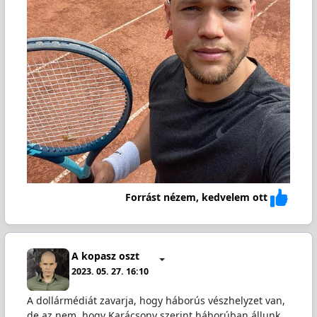
Forrást nézem, kedvelem ott
A kopasz oszt
2023. 05. 27. 16:10
A dollármédiát zavarja, hogy háborús vészhelyzet van,
de az nem, hogy Karácsony szerint háborúban állunk