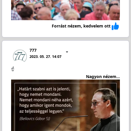
Forrást nézem, kedvelem ott
777
2023. 05. 27. 14:07
☝️
Nagyon nézem...