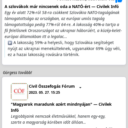
A szlovákok már nincsenek oda a NATÓ-ért — Civilek Infó
Egy év alatt 72%-ról 58-ra csökkent Szlovákia NATO-tagságának
támogatottsága az országban, az európai uniós tagság
támogatottsága pedig 77%-ról 64-re. A lakosság 40%-a tartja a
fő felelősnek Oroszországot az ukrajnai háborúért, a közép-kelet-
európai államokban itt a legalac...
️ A lakosság 59%-a helyesli, hogy Szlovákia segítséget
nyújt az ukrajnai menekülteknek, ugyanakkor 69% úgy véli,
ez a hazai lakosság rovására történik.
Görgess tovább!
Civil Összefogás Fórum
2023. 05. 27. 15:25
"Magyarok maradunk azért mindnyájan" — Civilek
Infó
Legjobbjaink nemcsak életművükkel, hanem egy-egy,
szerte a magyarság körében időt állóan…