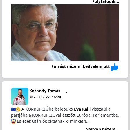
Folytatódik...
Forrást nézem, kedvelem ott
Korondy Tamás
2023. 05. 27. 16:28
A KORRUPCIÓba belebukó
Eva Kaili
visszaül a
pártjába a KORRUPCIÓval átszőtt Európai Parlamentbe.
És ezek után ők oktatnak ki minket?!…
Nagyon nézem...