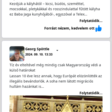
Kezdjük a kályhától – kicsi, büdös, szeméttel,
mocsokkal, pletykákkal és rosszindulattal fűtött kályha
ez Baba Jaga kunyhójából-, egyszóval a Telex…
Folytatódik...
Forrást nézem, kedvelem ott
Georg Spöttle
2024. 09. 10. 13:33
Tíz év elteltével még mindig csak Magyarország védi a
külső határokat
Lassan 10 éve lesz annak, hogy Európát elözönlötték az
illegális bevándorlók. A soha nem látott migrációs
hullám hazánkat is…
Folytatódik...