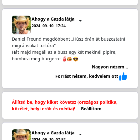
Ahogy a Gazda látja
2024. 09. 10. 17:24
Daniel Freund megdöbbent „Húsz órán át buszoztatni
migránsokat tortúra”
Hát majd megáll az a busz egy két mekinél pipire,
bambira meg burgerre.
Nagyon nézem...
Forrást nézem, kedvelem ott
Állítsd be, hogy kiket követsz (országos politika,
közélet, helyi erők és média)!
Beállítom
Ahogy a Gazda látja
2024. 09. 10. 07:52