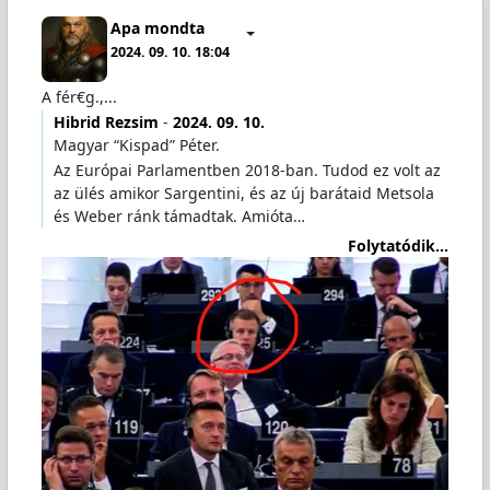
Apa mondta
2024. 09. 10. 18:04
A fér€g.,...
Hibrid Rezsim
-
2024. 09. 10.
Magyar “Kispad” Péter.
Az Európai Parlamentben 2018-ban. Tudod ez volt az
az ülés amikor Sargentini, és az új barátaid Metsola
és Weber ránk támadtak. Amióta…
Folytatódik...