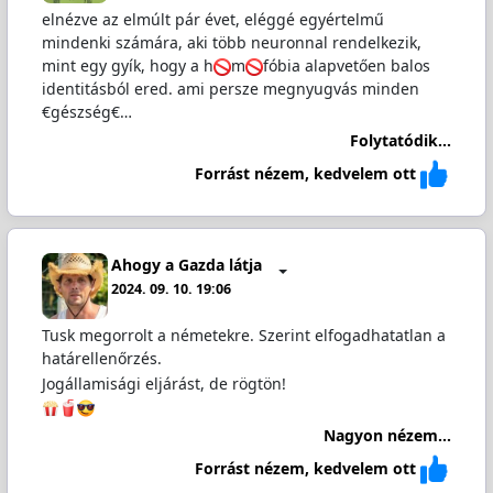
elnézve az elmúlt pár évet, eléggé egyértelmű
mindenki számára, aki több neuronnal rendelkezik,
mint egy gyík, hogy a h
m
fóbia alapvetően balos
identitásból ered. ami persze megnyugvás minden
€gészség€…
Folytatódik...
Forrást nézem, kedvelem ott
Ahogy a Gazda látja
2024. 09. 10. 19:06
Tusk megorrolt a németekre. Szerint elfogadhatatlan a
határellenőrzés.
Jogállamisági eljárást, de rögtön!
Nagyon nézem...
Forrást nézem, kedvelem ott