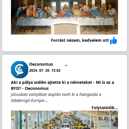
Forrást nézem, kedvelem ott
Oeconomus
2024. 07. 29. 13:02
Aki a pálya szélén ejtette ki a németeket - Mi is az a
BYD? - Oeconomus
Júliusban valójában duplán esett ki a házigazda a
labdarúgó-Európa-…
Folytatódik...