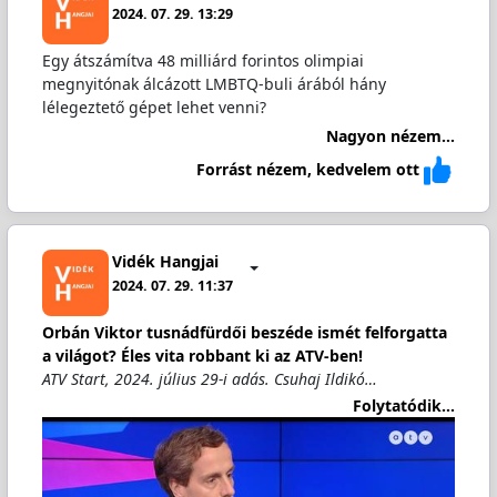
2024. 07. 29. 13:29
Egy átszámítva 48 milliárd forintos olimpiai
megnyitónak álcázott LMBTQ-buli árából hány
lélegeztető gépet lehet venni?
Nagyon nézem...
Forrást nézem, kedvelem ott
Vidék Hangjai
2024. 07. 29. 11:37
Orbán Viktor tusnádfürdői beszéde ismét felforgatta
a világot? Éles vita robbant ki az ATV-ben!
ATV Start, 2024. július 29-i adás. Csuhaj Ildikó…
Folytatódik...