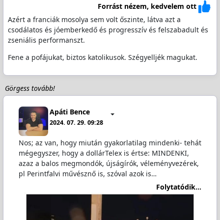
Forrást nézem, kedvelem ott
Azért a franciák mosolya sem volt őszinte, látva azt a
csodálatos és jóemberkedő és progresszív és felszabadult és
zseniális performanszt.
Fene a pofájukat, biztos katolikusok. Szégyelljék magukat.
Görgess tovább!
Apáti Bence
2024. 07. 29. 09:28
Nos; az van, hogy miután gyakorlatilag mindenki- tehát
mégegyszer, hogy a dollárTelex is értse: MINDENKI,
azaz a balos megmondók, újságírók, véleményvezérek,
pl Perintfalvi művésznő is, szóval azok is…
Folytatódik...