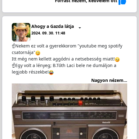
Forrást nézem, kedvelem ott
Ahogy a Gazda látja
2024. 09. 30. 11:48
☝️Nekem ez volt a gyerekkorom "youtube meg spotify
csatornája"
Itt még nem kellett aggódni a netsebesség miatt!
☝️Egy volt a lényeg; B.Tóth Laci bele ne dumáljon a
legjobb részekbe!
Nagyon nézem...