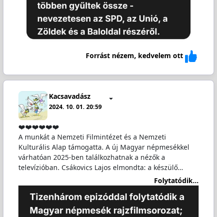
Forrást nézem, kedvelem ott
Kacsavadász
2024. 10. 01. 20:59
❤️❤️❤️❤️❤️❤️
A munkát a Nemzeti Filmintézet és a Nemzeti
Kulturális Alap támogatta. A új Magyar népmesékkel
várhatóan 2025-ben találkozhatnak a nézők a
televízióban. Csákovics Lajos elmondta: a készülő…
Folytatódik...