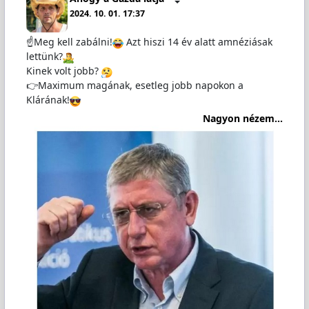
2024. 10. 01. 17:37
☝️Meg kell zabálni!
Azt hiszi 14 év alatt amnéziásak
lettünk?
Kinek volt jobb?
👉Maximum magának, esetleg jobb napokon a
Klárának!
Nagyon nézem...