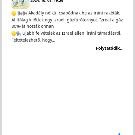
2024. 10. 01. 19:26
Akadály nélkül csapódnak be az iráni rakéták.
Állítólag kilőttek egy izraeli gázfúrótornyot. Izreal a gáz
80%-át hozták onnan
Újabb felvételek az Izrael elleni iráni támadásról.
Feltételezhető, hogy…
Folytatódik...