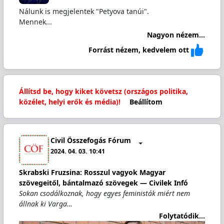
Nálunk is megjelentek "Petyova tanúi".
Mennek...
Nagyon nézem...
Forrást nézem, kedvelem ott
Állítsd be, hogy kiket követsz (országos politika,
közélet, helyi erők és média)!
Beállítom
Civil Összefogás Fórum
2024. 04. 03. 10:41
Skrabski Fruzsina: Rosszul vagyok Magyar
szövegeitől, bántalmazó szövegek — Civilek Infó
Sokan csodálkoznak, hogy egyes feministák miért nem
állnak ki Varga…
Folytatódik...