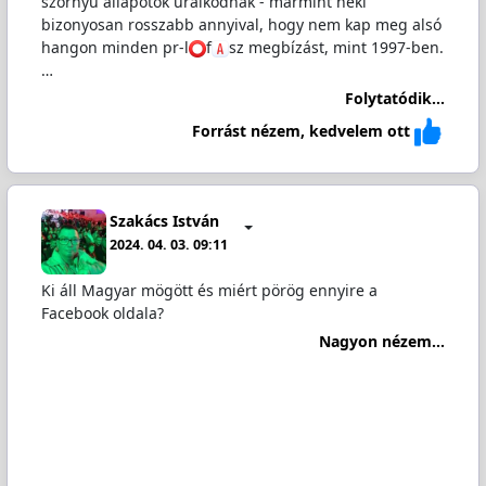
szörnyű állapotok uralkodnak - mármint neki
bizonyosan rosszabb annyival, hogy nem kap meg alsó
hangon minden pr-l
️f
️sz megbízást, mint 1997-ben.
…
Folytatódik...
Forrást nézem, kedvelem ott
Szakács István
2024. 04. 03. 09:11
Ki áll Magyar mögött és miért pörög ennyire a
Facebook oldala?
Nagyon nézem...