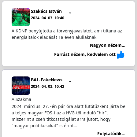
Szakács István
2024. 04. 03. 10:40
A KDNP benyújtotta a törvényjavaslatot, ami tiltaná az
energiaitalok eladását 18 éven aluliaknak
Nagyon nézem...
Forrást nézem, kedvelem ott
BAL-FakeNews
2024. 04. 03. 10:42
A Szakma
2024. március. 27. -én pár óra alatt futótűzként járta be
a teljes magyar FOS-t az a HVG-től induló "hír",
miszerint a cseh titkosszolgálat arra jutott, hogy
"magyar politikusokat" is érint…
Folytatódik...