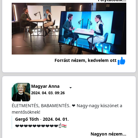
Forrást nézem, kedvelem ott
Magyar Anna
2024. 04. 03. 09:26
ÉLETMENTÉS, BABAMENTÉS. ❤ Nagy-nagy köszönet a
mentősöknek!
Gergő Tóth
-
2024. 04. 01.
❤️❤️❤️❤️❤️❤️❤️❤️❤️❤️☝️
Nagyon nézem...