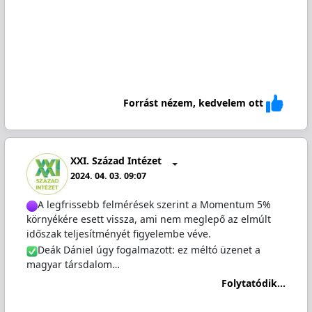
Forrást nézem, kedvelem ott
XXI. Század Intézet
2024. 04. 03. 09:07
A legfrissebb felmérések szerint a Momentum 5%
környékére esett vissza, ami nem meglepő az elmúlt
időszak teljesítményét figyelembe véve.
Deák Dániel úgy fogalmazott: ez méltó üzenet a
magyar társdalom…
Folytatódik...