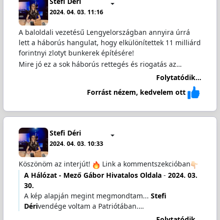
Stefi Déri
2024. 04. 03. 11:16
A baloldali vezetésű Lengyelországban annyira úrrá
lett a háborús hangulat, hogy elkülönítettek 11 milliárd
forintnyi zlotyt bunkerek építésére!
Mire jó ez a sok háborús rettegés és riogatás az…
Folytatódik...
Forrást nézem, kedvelem ott
Stefi Déri
2024. 04. 03. 10:33
Köszönöm az interjút!
Link a kommentszekcióban
A Hálózat - Mező Gábor Hivatalos Oldala
-
2024. 03.
30.
A kép alapján megint megmondtam...
Stefi
Déri
vendége voltam a Patriótában.…
Folytatódik...