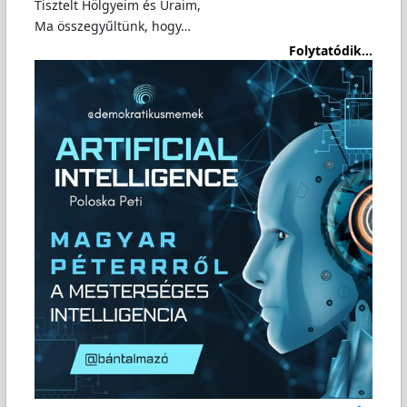
Tisztelt Hölgyeim és Uraim,
Ma összegyűltünk, hogy…
Folytatódik...