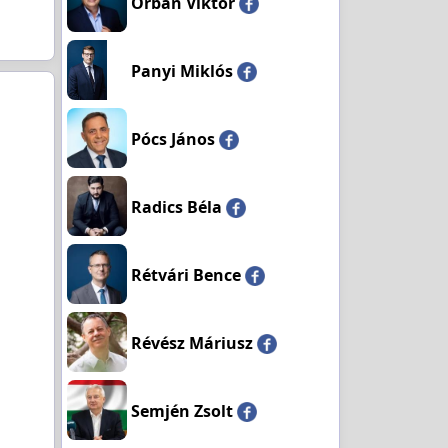
Orbán Viktor
Panyi Miklós
Pócs János
Radics Béla
Rétvári Bence
Révész Máriusz
Semjén Zsolt