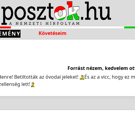
EMÉNY
Követéseim
Forrást nézem, kedvelem ot
nre! Betiltották az óvodai jeleket!
️És az a vicc, hogy ez 
ellenség lett!