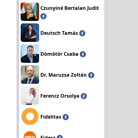
Czunyiné Bertalan Judit
Deutsch Tamás
Dömötör Csaba
Dr. Maruzsa Zoltán
Ferencz Orsolya
Fidelitas
Fidesz