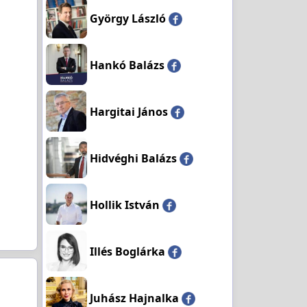
György László
Hankó Balázs
Hargitai János
Hidvéghi Balázs
Hollik István
Illés Boglárka
Juhász Hajnalka