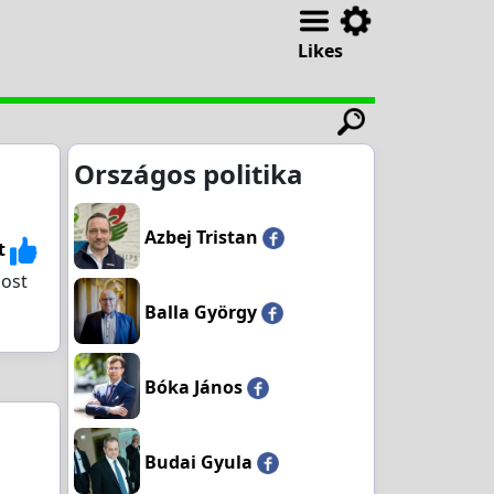
Likes
Országos politika
Azbej Tristan
t
most
Balla György
Bóka János
Budai Gyula