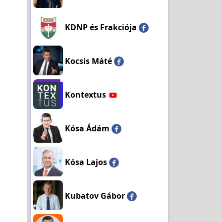
KDNP és Frakciója
Kocsis Máté
Kontextus
Kósa Ádám
Kósa Lajos
Kubatov Gábor