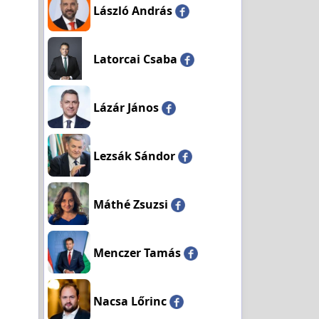
László András
Latorcai Csaba
Lázár János
Lezsák Sándor
Máthé Zsuzsi
Menczer Tamás
Nacsa Lőrinc