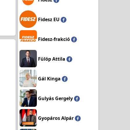
Fidesz EU
Fidesz-frakció
Fülöp Attila
Gál Kinga
Gulyás Gergely
Gyopáros Alpár