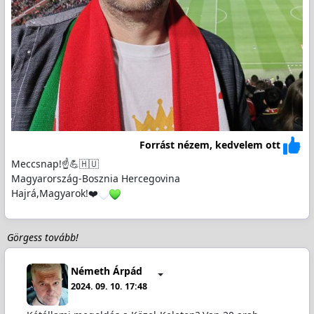
Forrást nézem, kedvelem ott
Meccsnap!☝️💪🇭🇺
Magyarország-Bosznia Hercegovina
Hajrá,Magyarok!❤️
Görgess tovább!
Németh Árpád
2024. 09. 10. 17:48