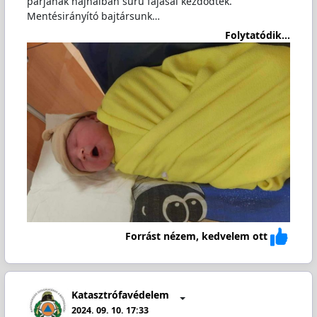
párjának hajnalban sűrű fájásai kezdődtek.
Mentésirányító bajtársunk…
Folytatódik...
Forrást nézem, kedvelem ott
Katasztrófavédelem
2024. 09. 10. 17:33