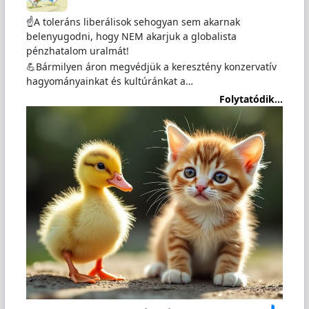
☝️A toleráns liberálisok sehogyan sem akarnak
belenyugodni, hogy NEM akarjuk a globalista
pénzhatalom uralmát!
💪Bármilyen áron megvédjük a keresztény konzervatív
hagyományainkat és kultúránkat a…
Folytatódik...