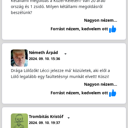
Kétállami megoldás a Közel-Keleten? Van 20 arab
ország és 1 zsidó. Milyen kétállami megoldásról
beszélünk?
Nagyon nézem...
Forrást nézem, kedvelem ott
Németh Árpád
2024. 09. 10. 15:36
Drága Lölőzők! Lécci jelezze má' közületek, aki elől a
Lölő legalább egy faültetésnyi munkát elvett! Köszi!
Nagyon nézem...
Forrást nézem, kedvelem ott
Trombitás Kristóf
2024. 09. 10. 19:37