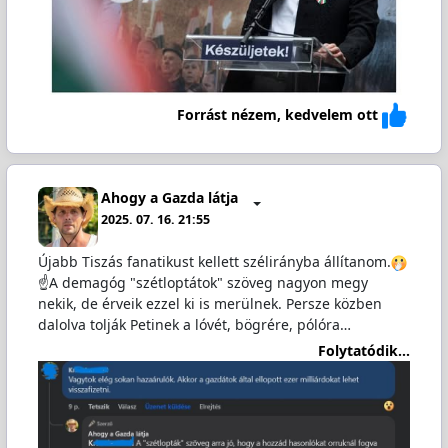
Forrást nézem, kedvelem ott
Ahogy a Gazda látja
2025. 07. 16. 21:55
Újabb Tiszás fanatikust kellett szélirányba állítanom.
☝️A demagóg "szétloptátok" szöveg nagyon megy
nekik, de érveik ezzel ki is merülnek. Persze közben
dalolva tolják Petinek a lóvét, bögrére, pólóra…
Folytatódik...