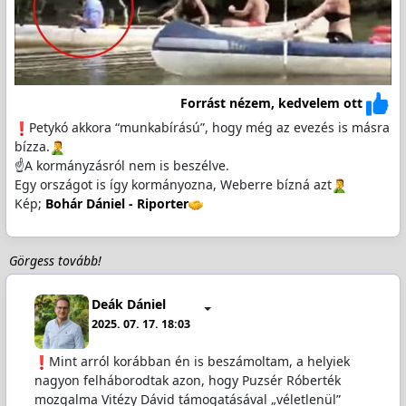
Forrást nézem, kedvelem ott
️Petykó akkora “munkabírású”, hogy még az evezés is másra
bízza.
☝️A kormányzásról nem is beszélve.
Egy országot is így kormányozna, Weberre bízná azt
Kép;
Bohár Dániel - Riporter
Görgess tovább!
Deák Dániel
2025. 07. 17. 18:03
️Mint arról korábban én is beszámoltam, a helyiek
nagyon felháborodtak azon, hogy Puzsér Róberték
mozgalma Vitézy Dávid támogatásával „véletlenül”