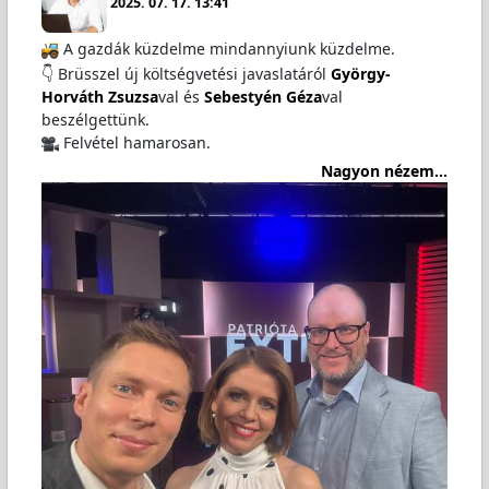
2025. 07. 17. 13:41
A gazdák küzdelme mindannyiunk küzdelme.
👇 Brüsszel új költségvetési javaslatáról
György-
Horváth Zsuzsa
val és
Sebestyén Géza
val
beszélgettünk.
Felvétel hamarosan.
Nagyon nézem...