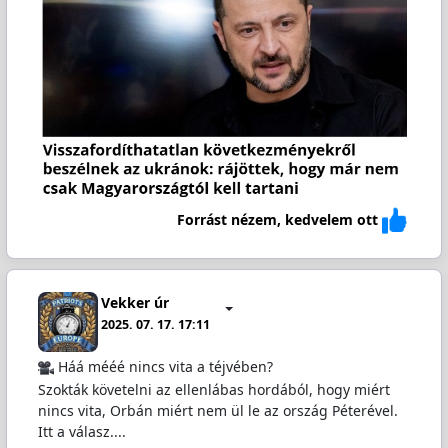
Forrást nézem, kedvelem ott
Vekker úr
2025. 07. 17. 17:11
Háá mééé nincs vita a téjvében?
Szokták követelni az ellenlábas hordából, hogy miért
nincs vita, Orbán miért nem ül le az ország Péterével.
Itt a válasz....