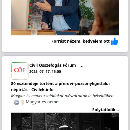
Forrást nézem, kedvelem ott
Civil Összefogás Fórum
2025. 07. 17. 15:00
80 esztendeje történt a přerovi–pozsonyligetfalui
népirtás - Civilek.info
Magyar és német családokat mészároltak le békeidőben.
️
️ Magyar és német…
Folytatódik...