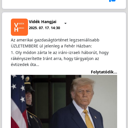
Vidék Hangjai
2025. 07. 17. 14:30
Az amerikai gazdaságtörténet legzseniálisabb
ÜZLETEMBERE ül jelenleg a Fehér Házban:
1. Oly módon zárta le az iráni-izraeli háborút, hogy
rákényszerítette Iránt arra, hogy tárgyaljon az
évtizedek óta…
Folytatódik...