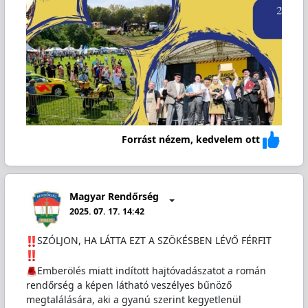
Forrást nézem, kedvelem ott
Magyar Rendőrség
2025. 07. 17. 14:42
️SZÓLJON, HA LÁTTA EZT A SZÖKÉSBEN LÉVŐ FÉRFIT
Emberölés miatt indított hajtóvadászatot a román
rendőrség a képen látható veszélyes bűnöző
megtalálására, aki a gyanú szerint kegyetlenül