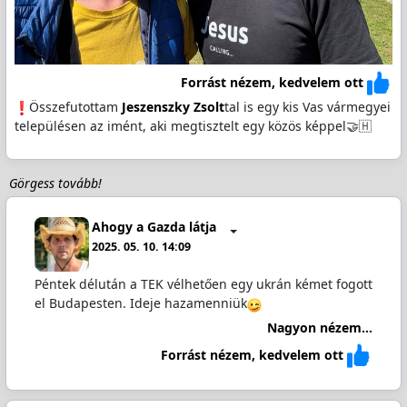
Forrást nézem, kedvelem ott
️Összefutottam
Jeszenszky Zsolt
tal is egy kis Vas vármegyei
településen az imént, aki megtisztelt egy közös képpel🤝🇭
Görgess tovább!
Ahogy a Gazda látja
2025. 05. 10. 14:09
Péntek délután a TEK vélhetően egy ukrán kémet fogott
el Budapesten. Ideje hazamenniük
Nagyon nézem...
Forrást nézem, kedvelem ott