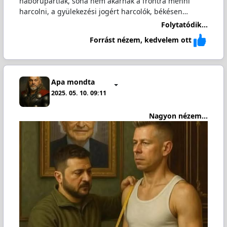
háborúpártiak, soha nem akarnak a frontra menni
harcolni, a gyülekezési jogért harcolók, békésen…
Folytatódik...
Forrást nézem, kedvelem ott
Apa mondta
2025. 05. 10. 09:11
Nagyon nézem...